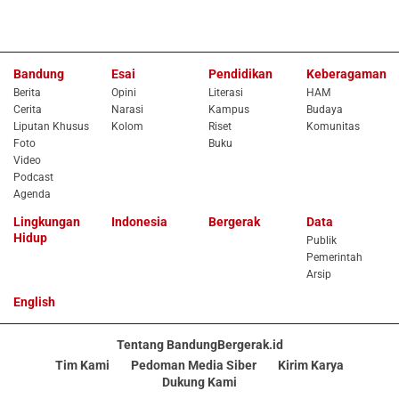
Bandung
Esai
Pendidikan
Keberagaman
Berita
Opini
Literasi
HAM
Cerita
Narasi
Kampus
Budaya
Liputan Khusus
Kolom
Riset
Komunitas
Foto
Buku
Video
Podcast
Agenda
Lingkungan
Indonesia
Bergerak
Data
Hidup
Publik
Pemerintah
Arsip
English
Tentang BandungBergerak.id
Tim Kami
Pedoman Media Siber
Kirim Karya
Dukung Kami