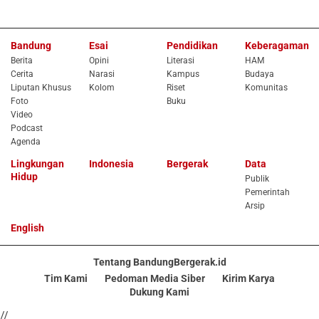
Bandung
Esai
Pendidikan
Keberagaman
Berita
Opini
Literasi
HAM
Cerita
Narasi
Kampus
Budaya
Liputan Khusus
Kolom
Riset
Komunitas
Foto
Buku
Video
Podcast
Agenda
Lingkungan
Indonesia
Bergerak
Data
Hidup
Publik
Pemerintah
Arsip
English
Tentang BandungBergerak.id
Tim Kami
Pedoman Media Siber
Kirim Karya
Dukung Kami
//