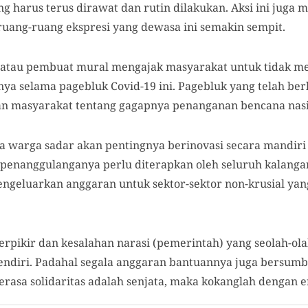
yang harus terus dirawat dan rutin dilakukan. Aksi ini jug
ang-ruang ekspresi yang dewasa ini semakin sempit.
 atau pembuat mural mengajak masyarakat untuk tidak m
ya selama pagebluk Covid-19 ini. Pagebluk yang telah ber
an masyarakat tentang gagapnya penanganan bencana nasi
a warga sadar akan pentingnya berinovasi secara mandiri
penanggulanganya perlu diterapkan oleh seluruh kalangan
geluarkan anggaran untuk sektor-sektor non-krusial yang
berpikir dan kesalahan narasi (pemerintah) yang seolah-ol
diri. Padahal segala anggaran bantuannya juga bersumber
erasa solidaritas adalah senjata, maka kokanglah dengan er