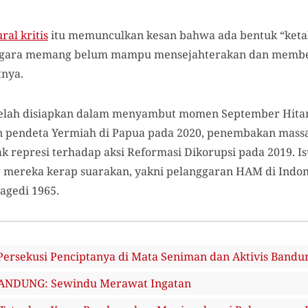
al kritis
itu memunculkan kesan bahwa ada bentuk “keta
, negara memang belum mampu mensejahterakan dan memb
tnya.
u telah disiapkan dalam menyambut momen September Hita
 pendeta Yermiah di Papua pada 2020, penembakan massa 
ak represi terhadap aksi Reformasi Dikorupsi pada 2019. Is
 mereka kerap suarakan, yakni pelanggaran HAM di Indone
ragedi 1965.
ersekusi Penciptanya di Mata Seniman dan Aktivis Bandu
ANDUNG: Sewindu Merawat Ingatan