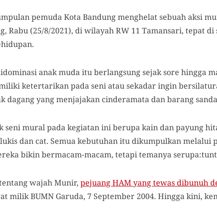
mpulan pemuda Kota Bandung menghelat sebuah aksi mural
, Rabu (25/8/2021), di wilayah RW 11 Tamansari, tepat di
ehidupan.
didominasi anak muda itu berlangsung sejak sore hingga ma
iki ketertarikan pada seni atau sekadar ingin bersilatur
ak dagang yang menjajakan cinderamata dan barang sanda
 seni mural pada kegiatan ini berupa kain dan payung h
lukis dan cat. Semua kebutuhan itu dikumpulkan melalui p
ereka bikin bermacam-macam, tetapi temanya serupa:tun
 tentang wajah Munir,
pejuang HAM yang tewas dibunuh d
t milik BUMN Garuda, 7 September 2004. Hingga kini, ke