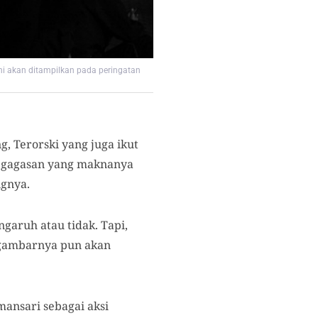
ni akan ditampilkan pada peringatan
, Terorski yang juga ikut
n gagasan yang maknanya
ngnya.
garuh atau tidak. Tapi,
a gambarnya pun akan
ansari sebagai aksi