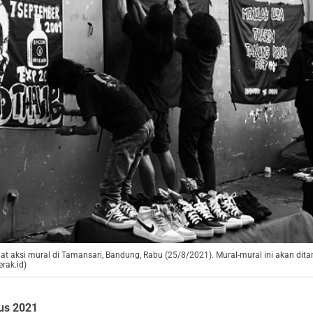
 aksi mural di Tamansari, Bandung, Rabu (25/8/2021). Mural-mural ini akan dit
rak.id)
us 2021