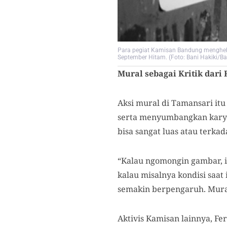
Para pegiat Kamisan Bandung menghelat
September Hitam. (Foto: Bani Hakiki/B
Mural sebagai Kritik dari
Aksi mural di Tamansari itu
serta menyumbangkan karya
bisa sangat luas atau terka
“Kalau ngomongin gambar, it
kalau misalnya kondisi saat
semakin berpengaruh. Mur
Aktivis Kamisan lainnya, F