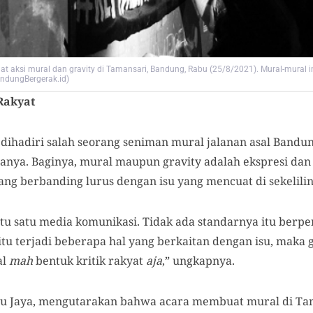
 aksi mural dan gravity di Tamansari, Bandung, Rabu (25/8/2021). Mural-mural i
andungBergerak.id)
 Rakyat
 dihadiri salah seorang seniman mural jalanan asal Bandung
nya. Baginya, mural maupun gravity adalah ekspresi da
dang berbanding lurus dengan isu yang mencuat di sekelili
u satu media komunikasi. Tidak ada standarnya itu berpen
 itu terjadi beberapa hal yang berkaitan dengan isu, mak
al
mah
bentuk kritik rakyat
aja
,” ungkapnya.
eru Jaya, mengutarakan bahwa acara membuat mural di Tam