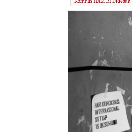
Komnas HAM RI Didesak 