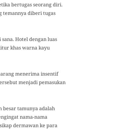
tika bertugas seorang diri.
ng temannya diberi tugas
 sana. Hotel dengan luas
nitur khas warna kayu
 jarang menerima insentif
 tersebut menjadi pemasukan
an besar tamunya adalah
 mengingat nama-nama
ersikap dermawan ke para