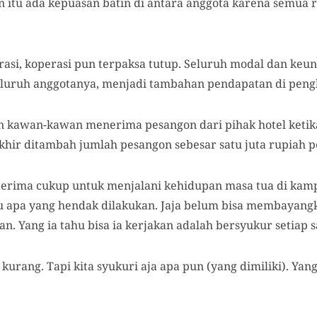
n itu ada kepuasan batin di antara anggota karena semua 
rasi, koperasi pun terpaksa tutup. Seluruh modal dan keu
eluruh anggotanya, menjadi tambahan pendapatan di peng
dan kawan-kawan menerima pesangon dari pihak hotel ket
hir ditambah jumlah pesangon sebesar satu juta rupiah pe
 terima cukup untuk menjalani kehidupan masa tua di ka
ahu apa yang hendak dilakukan. Jaja belum bisa membayang
n. Yang ia tahu bisa ia kerjakan adalah bersyukur setiap s
 kurang. Tapi kita syukuri aja apa pun (yang dimiliki). Yan