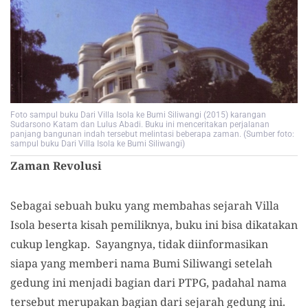
Foto sampul buku Dari Villa Isola ke Bumi Siliwangi (2015) karangan
Sudarsono Katam dan Lulus Abadi. Buku ini menceritakan perjalanan
panjang bangunan indah tersebut melintasi beberapa zaman. (Sumber foto:
sampul buku Dari Villa Isola ke Bumi Siliwangi)
Zaman Revolusi
Sebagai sebuah buku yang membahas sejarah Villa
Isola beserta kisah pemiliknya, buku ini bisa dikatakan
cukup lengkap. Sayangnya, tidak diinformasikan
siapa yang memberi nama Bumi Siliwangi setelah
gedung ini menjadi bagian dari PTPG, padahal nama
tersebut merupakan bagian dari sejarah gedung ini.