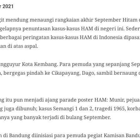
r 2021
it mendung menaungi rangkaian akhir September Hitam 
elapnya penuntasan kasus-kasus HAM di negeri ini.
Sede
 berbagai peringatan kasus-kasus HAM
di Indonesia
dipas
kan di
atas
aspal.
ngguyur Kota Kem
b
ang
. Para pemuda yang sepanjang Sep
m,
bergegas pindah
ke Cikapayang, Dago
, sambil bernaung
ang itu pun menjadi ajang parade poster HAM: Munir, pej
 juga dibunuh; kasus Semangi 1 dan 2, tragedi 1965, korb
nnya yang banyak terjadi di bulang September.
am
di Bandung
diinisiasi para
pemuda
pegiat Kamisan Band