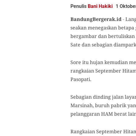
Penulis
Bani Hakiki
1 Oktobe
BandungBergerak.id
-
Lang
seakan menegaskan betapa g
bergambar dan bertuliskan
Sate dan
sebagian diampar
Sore itu
hujan
kemudian
me
rangkaian September Hita
Pasopati.
Sebagian dinding jalan lay
Marsinah, buruh pabrik yang
pelanggaran HAM berat
lai
Rangkaian
September Hit