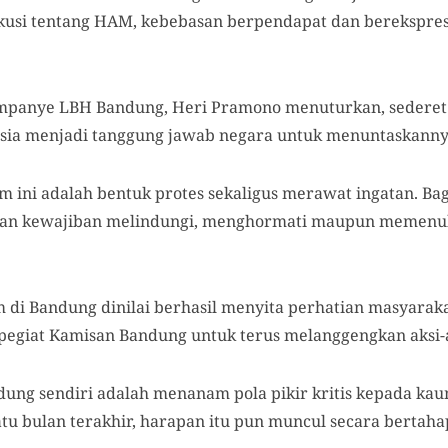
kusi tentang HAM,
kebebasan
berpendapat dan
berekspres
Kampanye LBH Bandung, Heri Pramono menuturkan, sedere
esia menjadi
tanggung jawab negara untuk menuntaskanny
 ini adalah bentuk protes sekaligus merawat ingatan.
B
a
nkan kewajiban melindungi, menghormati maupun memenuh
am
di Bandung dinilai berhasil
menyita perhatian masyarak
pegiat
Kamisan Bandung
untuk terus melanggengkan aksi-
ndung sendiri adalah
menanam pola pikir kritis kepada ka
tu bulan terakhir, harapan itu pun muncul secara bertahap 