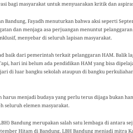
asi bagi masyarakat untuk menyuarakan kritik dan aspira
san Bandung, Fayadh menuturkan bahwa
aksi seperti Sep
gatan dan menjaga asa perjuangan menuntut pelanggaran
nklusif, menyebar di seluruh lapisan
masyarakat.
kad baik dari pemerintah terkait pelanggaran HAM. Balik 
api, hari ini belum ada pendidikan HAM yang bisa dipelajar
ajari di luar bangku sekolah ataupun di bangku perkuliah
am
harus menjadi
budaya yang perlu terus dijaga bukan ha
eh s
eluruh elemen masyarakat.
H) Bandung merupakan salah satu lembaga di antara se
ptember Hitam
di Bandung
.
LBH Bandung menjadi mitra K