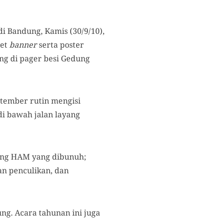
di Bandung,
Kamis (30/9/10)
,
ret
banner
serta poster
ang
di
pager
besi Gedung
tember rutin mengisi
di bawah j
alan
layang
uang HAM yang dibunuh;
an penculikan, dan
ung.
Acara
tahunan ini juga