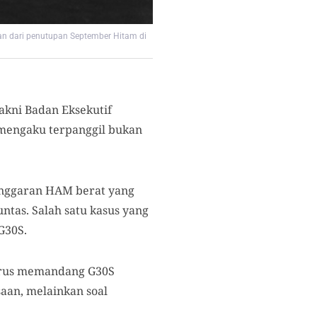
ian dari penutupan September Hitam di
akni Badan Eksekutif
mengaku terpanggil bukan
anggaran HAM berat yang
ntas. Salah satu kasus yang
G30S.
arus memandang G30S
saan
,
melainkan soal