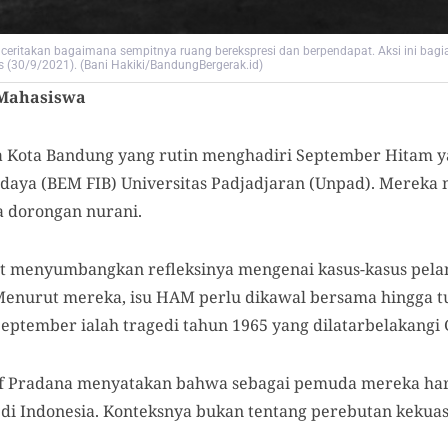
enceritakan bagaimana sempitnya ruang berekspresi dan berpendapat. Aksi ini bag
 (30/9/2021). (Bani Hakiki/BandungBergerak.id)
 Mahasiswa
 Kota Bandung yang rutin menghadiri Sept
e
mber Hita
m
y
daya (BEM FIB) Universitas Padjadjaran (Unpad).
Mereka 
a dorongan
nurani.
t menyumbangkan refleksinya mengenai kasus-kasus pel
Menurut mereka,
isu
HAM
perlu dikawal bersama hingga tu
September ialah
tragedi tahun 1965
yang dilatarbelakangi
lif Pradana menyatakan bahwa sebagai pemuda mereka h
i Indonesia. Konteksnya bukan tentang perebutan kekua