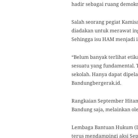
hadir sebagai ruang demokr
Salah s
eorang pegiat Kami
diadakan untuk merawat in
Sehingga isu HAM menjadi i
“Belum banyak terlihat eti
sesuatu yang fundamental. T
sekolah. Hanya dapat dipel
Bandungbergerak.id.
Rangkaian September Hit
Bandung saja
, melainkan ol
Lembaga Bantuan Hukum (LB
terus mendampingi aksi Se