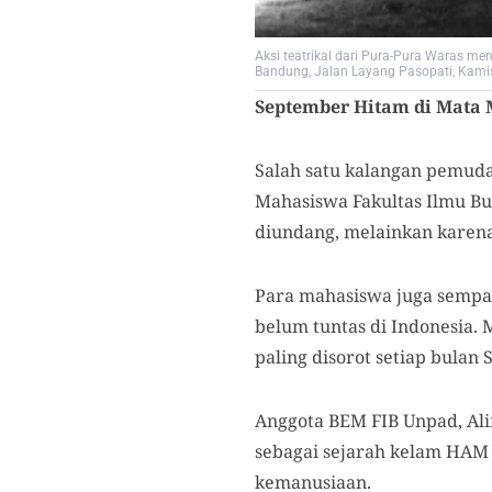
Aksi teatrikal dari Pura-Pura Waras m
Bandung, Jalan Layang Pasopati, Kamis
September Hitam di Mata
Salah satu kalangan pemuda
Mahasiswa Fakultas Ilmu Bu
diundang, melainkan karen
Para mahasiswa juga sempa
belum tuntas di Indonesia.
paling disorot
setiap bulan 
Anggota BEM FIB Unpad, A
sebagai sejarah
kelam
HAM d
kemanusiaan.