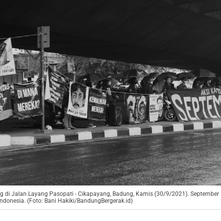
 di Jalan Layang Pasopati - Cikapayang, Badung, Kamis (30/9/2021). Septembe
ndonesia. (Foto: Bani Hakiki/BandungBergerak.id)