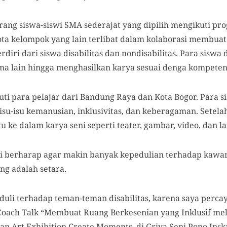
orang siswa-siswi SMA sederajat yang dipilih mengikuti p
ota kelompok yang lain terlibat dalam kolaborasi membua
rdiri dari siswa disabilitas dan nondisabilitas. Para sisw
ama lain hingga menghasilkan karya sesuai denga kompetens
ti para pelajar dari Bandung Raya dan Kota Bogor. Para s
isu-isu kemanusian, inklusivitas, dan keberagaman. Setela
 ke dalam karya seni seperti teater, gambar, video, dan lai
vi berharap agar makin banyak kepedulian terhadap kawan d
g adalah setara.
uli terhadap teman-teman disabilitas, karena saya percaya
Coach Talk “Membuat Ruang Berkesenian yang Inklusif mela
 Art Exhibition Create Moments, di Griya Seni Popo Insk