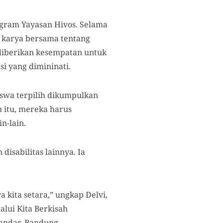
rogram Yayasan Hivos. Selama
t karya bersama tentang
a diberikan kesempatan untuk
i yang dimininati.
iswa terpilih dikumpulkan
h itu, mereka harus
n-lain.
isabilitas lainnya. Ia
 kita setara,” ungkap Delvi,
lui Kita Berkisah
andar, Bandung.