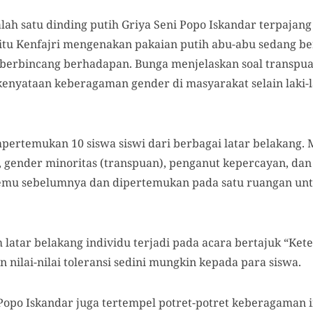
alah satu dinding putih Griya Seni Popo Iskandar terpajan
l itu Kenfajri mengenakan pakaian putih abu-abu sedang b
 berbincang berhadapan. Bunga menjelaskan soal transpu
kenyataan keberagaman gender di masyarakat selain laki-
pertemukan 10 siswa siswi dari berbagai latar belakang. M
gender minoritas (transpuan), penganut kepercayan, dan
mu sebelumnya dan dipertemukan pada satu ruangan unt
atar belakang individu terjadi pada acara bertajuk “Ket
ilai-nilai toleransi sedini mungkin kepada para siswa.
Popo Iskandar juga tertempel potret-potret keberagaman i