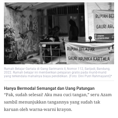
Rumah Belajar Gartala di Gang Sarimanis II, Nomor 112, Sarijadi, Bandung,
2022. Rumah belajar ini memberikan pelajaran gratis pada murid-murid
yang terkendala mahalnya biaya pendidikan. (Foto: Dini Putri Rahmayanti)*
Hanya Bermodal Semangat dan Uang Patungan
“Pak, sudah selesai! Aku mau cuci tangan,” seru Azam
sambil menunjukkan tangannya yang sudah tak
karuan oleh warna-warni krayon.