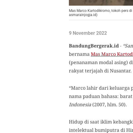
Mas Marco Kartodikromo, tokoh pers di
asmarainjogja.id)
9 November 2022
BandungBergerak.id
-
“Sam
bernama
Mas Marco Karto
(penanaman modal asing) d
rakyat terjajah di Nusantar.
“Marco lahir dari keluarga
nama paduan bahasa: barat 
Indonesia
(2007, hlm. 50).
Hidup di saat iklim kebang
intelektual bumiputra di H