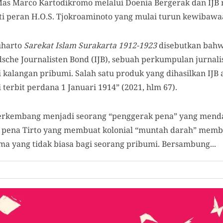
Mas Marco Kartodikromo melalui Doenia Bergerak dan IJB m
i peran H.O.S. Tjokroaminoto yang mulai turun kewibawa
uharto
Sarekat Islam Surakarta 1912-1923
disebutkan bahw
sche Journalisten Bond (IJB), sebuah perkumpulan jurnali
kalangan pribumi. Salah satu produk yang dihasilkan IJB 
terbit perdana 1 Januari 1914” (2021, hlm 67).
erkembang menjadi seorang “penggerak pena” yang mend
a pena Tirto yang membuat kolonial “muntah darah” memb
a yang tidak biasa bagi seorang pribumi. Bersambung...