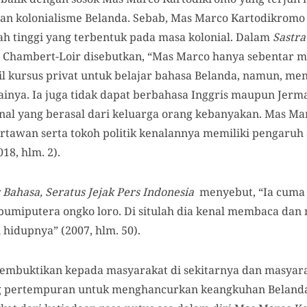
n kolonialisme Belanda. Sebab, Mas Marco Kartodikrom
ah tinggi yang terbentuk pada masa kolonial. Dalam
Sastra
 Chambert-Loir disebutkan, “Mas Marco hanya sebentar
 kursus privat untuk belajar bahasa Belanda, namun, m
ainya. Ia juga tidak dapat berbahasa Inggris maupun Jer
ional yang berasal dari keluarga orang kebanyakan. Mas M
artawan serta tokoh politik kenalannya memiliki pengaruh
8, hlm. 2).
 Bahasa, Seratus Jejak Pers Indonesia
menyebut, “Ia cuma
bumiputera ongko loro. Di situlah dia kenal membaca dan 
n hidupnya” (2007, hlm. 50).
mbuktikan kepada masyarakat di sekitarnya dan masyara
ang pertempuran untuk menghancurkan keangkuhan Belan