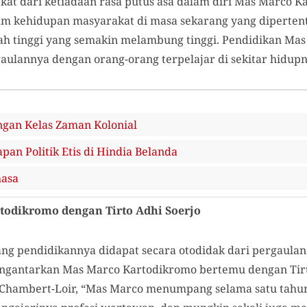
kat dari ketiadaan rasa putus asa dalam diri Mas Marco K
am kehidupan masyarakat di masa sekarang yang diperten
lah tinggi yang semakin melambung tinggi. Pendidikan Ma
aulannya dengan orang-orang terpelajar di sekitar hidupn
gan Kelas Zaman Kolonial
pan Politik Etis di Hindia Belanda
hasa
odikromo dengan Tirto Adhi Soerjo
ng pendidikannya didapat secara otodidak dari pergaula
mengantarkan Mas Marco Kartodikromo bertemu dengan Tir
 Chambert-Loir, “Mas Marco menumpang selama satu tahun