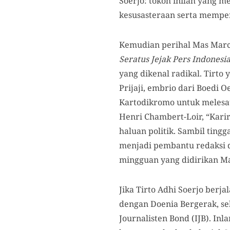
Soerjo: tokoh inilah yang 
kesusasteraan serta memper
Kemudian perihal Mas Marco
Seratus Jejak Pers Indonesia
yang dikenal radikal. Tirto
Prijaji, embrio dari Boedi 
Kartodikromo untuk melesat
Henri Chambert-Loir, “Kari
haluan politik. Sambil tingg
menjadi pembantu redaksi d
mingguan yang didirikan Mas
Jika Tirto Adhi Soerjo ber
dengan Doenia Bergerak, se
Journalisten Bond (IJB). In