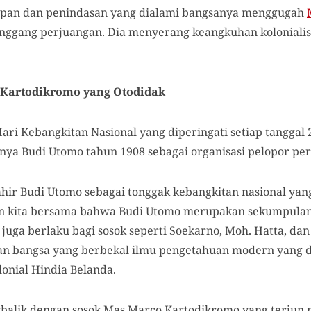
apan dan penindasan yang dialami bangsanya menggugah
anggang perjuangan. Dia menyerang keangkuhan koloniali
o Kartodikromo yang Otodidak
ri Kebangkitan Nasional yang diperingati setiap tanggal 
nya Budi Utomo tahun 1908 sebagai organisasi pelopor pe
hir Budi Utomo sebagai tonggak kebangkitan nasional yang
an kita bersama bahwa Budi Utomo merupakan sekumpulan
juga berlaku bagi sosok seperti Soekarno, Moh. Hatta, dan
n bangsa yang berbekal ilmu pengetahuan modern yang di
lonial Hindia Belanda.
rbalik dengan sosok Mas Marco Kartodikromo yang terjun