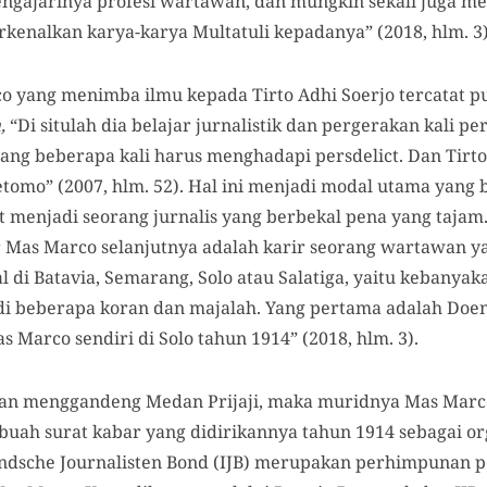
mengajarinya profesi wartawan, dan mungkin sekali juga 
kenalkan karya-karya Multatuli kepadanya” (2018, hlm. 3)
 yang menimba ilmu kepada Tirto Adhi Soerjo tercatat p
,
“Di situlah dia belajar jurnalistik dan pergerakan kali pe
 yang beberapa kali harus menghadapi persdelict. Dan Tir
Oetomo” (2007, hlm. 52). Hal ini menjadi modal utama yang
 menjadi seorang jurnalis yang berbekal pena yang tajam
r Mas Marco selanjutnya adalah karir seorang wartawan 
al di Batavia, Semarang, Solo atau Salatiga, yaitu kebanyak
i beberapa koran dan majalah. Yang pertama adalah Doen
 Marco sendiri di Solo tahun 1914” (2018, hlm. 3).
jalan menggandeng Medan Prijaji, maka muridnya Mas Marc
buah surat kabar yang didirikannya tahun 1914 sebagai or
landsche Journalisten Bond (IJB) merupakan perhimpunan p