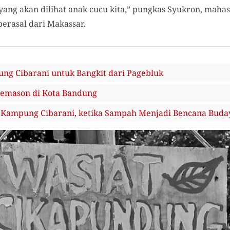
yang akan dilihat anak cucu kita
,
”
p
ungkas Syukron
,
mahasi
erasal dari Makassar.
ng Cibarani untuk Bangkit dari Pagebluk
eemason di Kota Bandung
di Kampung Cibarani, ketika Sampah Menjadi Bencana Buda