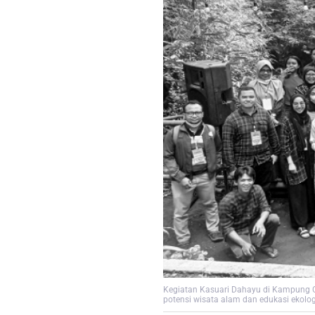
Kegiatan Kasuari Dahayu di Kampung C
potensi wisata alam dan edukasi ekolog