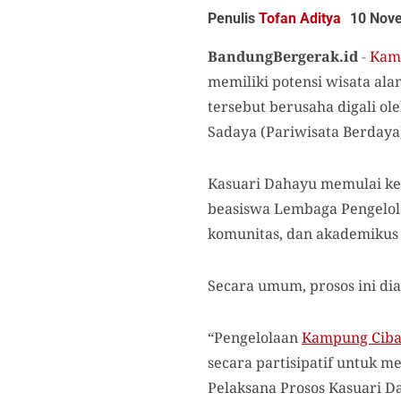
Penulis
Tofan Aditya
10 Nov
BandungBergerak.id
-
Kam
memiliki potensi
wisata
ala
tersebut berusaha digali ol
Sadaya (Pariwisata Berdaya
Kasuari Dahayu
memulai ke
beasiswa Lembaga Pengelola
komunitas, dan akademi
kus
Secara umum,
prosos
ini d
“Pengelolaan
Kampung Ciba
secara partisipatif untuk 
Pelaksana Prosos Kasuari D