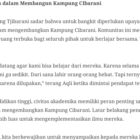
s
dalam Membangun Kampung CIbarani
ng Tjibarani sadar bahwa untuk b
angkit
diperlukan upaya
dalam mengembangkan Kampung Cibarani. Komunitas ini 
uang terbuka bagi seluruh pihak untuk berlajar bersama. 
tang agar kami bisa belajar dari mereka. Karena selama i
ini
ga
sedikit. Dari sana lahir orang-orang hebat. Tapi terny
 karena dilupakan,”
t
erang Aqli ketika dimintai pendapat t
idikan tinggi,
civitas akademika
memiliki peran penting u
m mengembangkan Kampung Cibarani.
L
atar belakang pen
ebih luas untuk mengemplementasikan ilmu mereka.
, kita berkewajiban untuk menyampaikan kepada mereka b