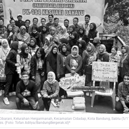
ibarani, Kelurahan Hergarmanah, Kecamatan Cidadap, Kota Bandung, Sabtu (5/1
is. (Foto: Tofan Aditya/BandungBergerak.id)*