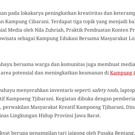
skan pada lokakarya peningkatkan kreativitas dan keteram
Kampung Cibarani. Terdapat tiga topik yang menjadi bah
ial Media oleh Nila Zuhriah, Praktik Pembuatan Konten Pr
owisata sebagai Kampung Edukasi Bersama Masyarakat Lok
 Dahayu bersama warga dan komunitas juga membuat media
area potensial dan meningkatkan keamanan di
Kampung C
Dahayu menyerahkan inventaris seperti
safety tools,
laptop
tif Kampoeng Tjibarani. Kegiatan dibuka dengan pemberi
, perwakilan Masyarakat Kreatif Kampoeng Tjibarani, Din
Dinas Lingkungan Hidup Provinsi Jawa Barat.
rakyat berupa penampilan
t
ari
j
aipong oleh Pusaka Bentang