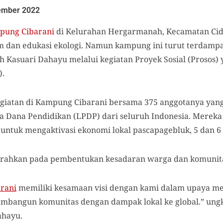
ember 2022
pung Cibarani
di
Kel
urahan
Hergarmanah, Kec
amatan
Cid
m dan
edukasi ekologi.
Namun kampung ini turut terdampak
eh
Kasuari Dahayu
melalui kegiatan
Proyek Sosial (Prosos)
)
.
giatan di Kampung Cibarani bersama
375 anggota
nya
yang
 Dana Pendidikan (LPDP) dari seluruh Indonesia
. Merek
 untuk
mengaktivasi ekonomi lokal pasca
p
agebluk
,
5 dan 
iarahkan pada pembentukan kesadaran warga dan komunitas
rani
memiliki kesamaan visi dengan kami dalam upaya 
membangun komunitas dengan dampak lokal ke global.”
u
ng
ahayu.