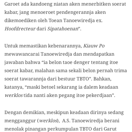
Garoet ada kandoeng niatan aken menerbitken soerat
kabar, jang menoeroet pendengerannja aken
dikemoediken oleh Toean Tanoewiredja ex.
Hoofdrecteur
dari
Sipatahoenan
”.
Untuk memastikan kebenarannya,
Kiauw Po
mewawancarai Tanoewiredja dan mendapatkan
jawaban bahwa “ia belon taoe denger tentang itoe
soerat kabar, malahan sama sekali belon pernah trima
soerat tawarannja dari bestuur TBTO”. Bahkan,
katanya, “maski betoel sekarang ia dalem keadaan
werklos
tida nanti aken pegang itoe pekerdjaan”.
Dengan demikian, meskipun keadaan dirinya sedang
mengganggur (
werklos
), A.S. Tanoewiredja berani
menolak pinangan perkumpulan TBTO dari Garut