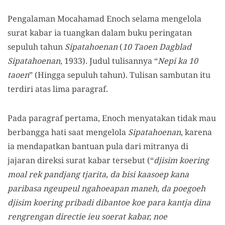
Pengalaman Mocahamad Enoch selama mengelola
surat kabar ia tuangkan dalam buku peringatan
sepuluh tahun
Sipatahoenan
(
10 Taoen Dagblad
Sipatahoenan
, 1933). Judul tulisannya “
Nepi ka 10
taoen
” (Hingga sepuluh tahun). Tulisan sambutan itu
terdiri atas lima paragraf.
Pada paragraf pertama, Enoch menyatakan tidak mau
berbangga hati saat mengelola
Sipatahoenan
, karena
ia mendapatkan bantuan pula dari mitranya di
jajaran direksi surat kabar tersebut (“
djisim koering
moal rek pandjang tjarita, da bisi kaasoep kana
paribasa ngeupeul ngahoeapan maneh, da poegoeh
djisim koering pribadi dibantoe koe para kantja dina
rengrengan directie ieu soerat kabar, noe