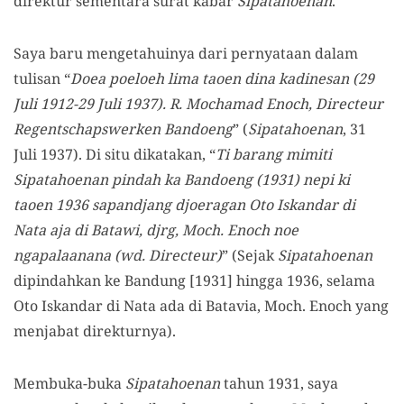
direktur sementara surat kabar
Sipatahoenan
.
Saya baru mengetahuinya dari pernyataan dalam
tulisan “
Doea poeloeh lima taoen dina kadinesan (29
Juli 1912-29 Juli 1937). R. Mochamad Enoch, Directeur
Regentschapswerken Bandoeng
” (
Sipatahoenan
, 31
Juli 1937). Di situ dikatakan, “
Ti barang mimiti
Sipatahoenan pindah ka Bandoeng (1931) nepi ki
taoen 1936 sapandjang djoeragan Oto Iskandar di
Nata aja di Batawi, djrg, Moch. Enoch noe
ngapalaanana (wd. Directeur)
” (Sejak
Sipatahoenan
dipindahkan ke Bandung [1931] hingga 1936, selama
Oto Iskandar di Nata ada di Batavia, Moch. Enoch yang
menjabat direkturnya).
Membuka-buka
Sipatahoenan
tahun 1931, saya