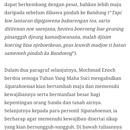
dapat berkembang dengan pesat, bahkan lebih maju
daripada sebelum dibawa pindah ke Bandung (“
Tapi
koe lantaran dipigawena babarengan tea, sarta
dititenan noe saenjana, henteu boeroeng bae geuning
pinanggih djeung kamadjoeanana, malah djisim
koering bisa njeboetkeun, geus leuwih madjoe ti batan
samemeh pindah ka Bandoeng
”).
Dalam dua paragraf selanjutnya, Mochmad Enoch
berdoa semoga Tuhan Yang Maha Suci mengabulkan
Sipatahoenan
kian bertambah maju dan memenuhi
kewajibannya serta bermanfaat besar bagi
kepentingan orang Sunda dan tanah airnya.
Selanjutnya kepada para personil
Sipatahoenan
, ia
berharap agar memenuhi kewajiban disertai sikap
yang kian bersungguh-sungguh. Di bawah tulisannya