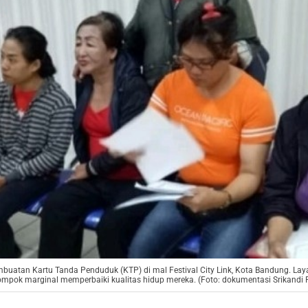
uatan Kartu Tanda Penduduk (KTP) di mal Festival City Link, Kota Bandung. La
ompok marginal memperbaiki kualitas hidup mereka. (Foto: dokumentasi Srikandi