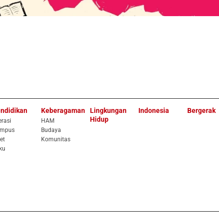
ndidikan
Keberagaman
Lingkungan
Indonesia
Bergerak
Hidup
erasi
HAM
mpus
Budaya
et
Komunitas
ku