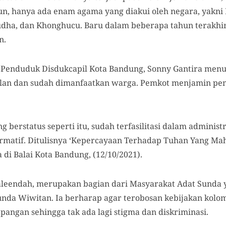
, hanya ada enam agama yang diakui oleh negara, yakni Is
Budha, dan Khonghucu. Baru dalam beberapa tahun terakhi
n.
 Penduduk Disdukcapil Kota Bandung, Sonny Gantira menu
jalan dan sudah dimanfaatkan warga. Pemkot menjamin pe
 berstatus seperti itu, sudah terfasilitasi dalam adminis
ormatif. Ditulisnya ‘Kepercayaan Terhadap Tuhan Yang Mah
a di Balai Kota Bandung, (12/10/2021).
aleendah, merupakan bagian dari Masyarakat Adat Sunda 
nda Wiwitan. Ia berharap agar terobosan kebijakan kolom
apangan sehingga tak ada lagi stigma dan diskriminasi.