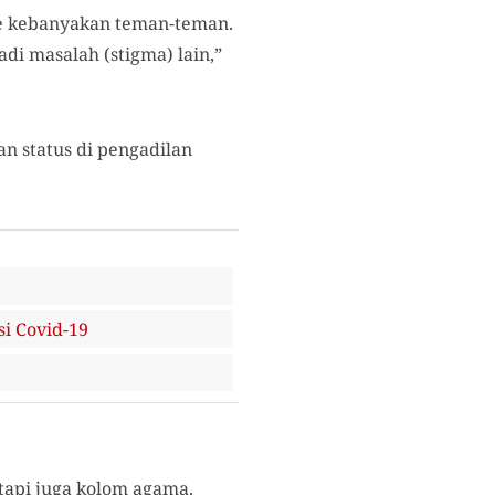
 ke kebanyakan teman-teman.
jadi masalah (stigma) lain,”
n status di pengadilan
i Covid-19
 tapi juga kolom agama.