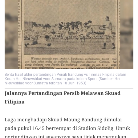
Berita hasil akhir pertandingan Persib Bandung vs Timnas Filipina dalam
Koran Het Nieuwsblad voor Sumatra pada kolom Sport. (Sumber: Het
Nieuwsblad voor Sumatra terbitan 18 Juni 1953)
Jalannya Pertandingan Persib Melawan Skuad
Filipina
Laga menghadapi Skuad Maung Bandung dimulai
pada pukul 16.45 bertempat di Stadion Sidolig. Untuk
pertandingan ini sayangnya saya tidak menemukan