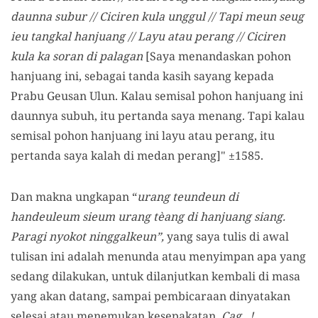
daunna subur // Ciciren kula unggul // Tapi meun seug
ieu tangkal hanjuang // Layu atau perang // Ciciren
kula ka soran di palagan
[Saya menandaskan pohon
hanjuang ini, sebagai tanda kasih sayang kepada
Prabu Geusan Ulun. Kalau semisal pohon hanjuang ini
daunnya subuh, itu pertanda saya menang. Tapi kalau
semisal pohon hanjuang ini layu atau perang, itu
pertanda saya kalah di medan perang]" ±1585.
Dan makna ungkapan “
urang teundeun di
handeuleum sieum urang tèang di hanjuang siang.
Paragi nyokot ninggalkeun”,
yang saya tulis di awal
tulisan ini adalah menunda atau menyimpan apa yang
sedang dilakukan, untuk dilanjutkan kembali di masa
yang akan datang, sampai pembicaraan dinyatakan
selesai atau menemukan kesepakatan.
Cag...!