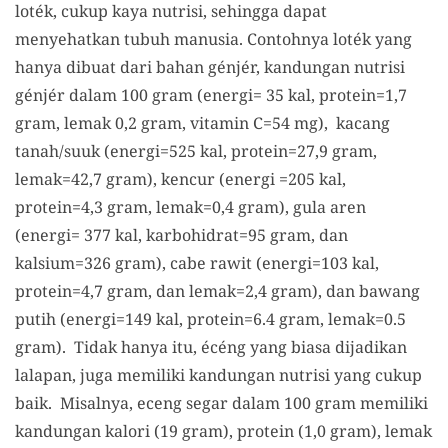
loték, cukup kaya nutrisi, sehingga dapat
menyehatkan tubuh manusia. Contohnya loték yang
hanya dibuat dari bahan génjér, kandungan nutrisi
génjér dalam 100 gram (energi= 35 kal, protein=1,7
gram, lemak 0,2 gram, vitamin C=54 mg), kacang
tanah/suuk (energi=525 kal, protein=27,9 gram,
lemak=42,7 gram), kencur (energi =205 kal,
protein=4,3 gram, lemak=0,4 gram), gula aren
(energi= 377 kal, karbohidrat=95 gram, dan
kalsium=326 gram), cabe rawit (energi=103 kal,
protein=4,7 gram, dan lemak=2,4 gram), dan bawang
putih (energi=149 kal, protein=6.4 gram, lemak=0.5
gram). Tidak hanya itu, écéng yang biasa dijadikan
lalapan, juga memiliki kandungan nutrisi yang cukup
baik. Misalnya, eceng segar dalam 100 gram memiliki
kandungan kalori (19 gram), protein (1,0 gram), lemak