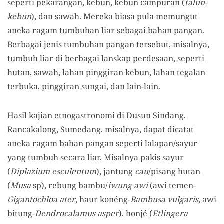
seperti pekarangan, kebun, kebun campuran (
talun-
kebun
), dan sawah. Mereka biasa pula memungut
aneka ragam tumbuhan liar sebagai bahan pangan.
Berbagai jenis tumbuhan pangan tersebut, misalnya,
tumbuh liar di berbagai lanskap perdesaan, seperti
hutan, sawah, lahan pinggiran kebun, lahan tegalan
terbuka, pinggiran sungai, dan lain-lain.
Hasil kajian etnogastronomi di Dusun Sindang,
Rancakalong, Sumedang, misalnya, dapat dicatat
aneka ragam bahan pangan seperti lalapan/sayur
yang tumbuh secara liar. Misalnya pakis sayur
(
Diplazium esculentum
), jantung
cau
/pisang hutan
(
Musa
sp), rebung bambu/
iwung awi
(awi temen-
Gigantochloa ater
, haur konéng-
Bambusa vulgaris
, awi
bitung-
Dendrocalamus asper
), honjé (
Etlingera