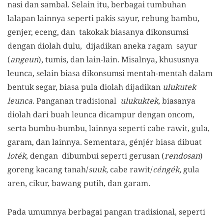
nasi dan sambal. Selain itu, berbagai tumbuhan
lalapan lainnya seperti pakis sayur, rebung bambu,
genjer, eceng, dan takokak biasanya dikonsumsi
dengan diolah dulu, dijadikan aneka ragam sayur
(
angeun
), tumis, dan lain-lain. Misalnya, khususnya
leunca, selain biasa dikonsumsi mentah-mentah dalam
bentuk segar, biasa pula diolah dijadikan
ulukutek
leunca
. Panganan tradisional
ulukuktek
, biasanya
diolah dari buah leunca dicampur dengan oncom,
serta bumbu-bumbu, lainnya seperti cabe rawit, gula,
garam, dan lainnya. Sementara, génjér biasa dibuat
loték
, dengan dibumbui seperti gerusan (
rendosan
)
goreng kacang tanah/
suuk
, cabe rawit/
céngék
, gula
aren, cikur, bawang putih, dan garam.
Pada umumnya berbagai pangan tradisional, seperti