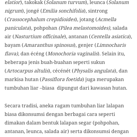
elatior
), takokak (
Solanum turvum
), leunca (
Solanum
nigrum
), jongé (
Emilia sonchifolia
), sintrong
(
Crassocephalum crepidioides
), jotang (
Acmella
paniculata
), pohpohan
(Pilea melastomoides),
salada
air (
Nasturtium officinale
), antanan (
Centella asiatica
),
bayam (
Amaranthus spinosus
), genjer (
Limnocharis
flava),
dan écéng (
Monochoria vaginalis
). Selain itu,
beberapa jenis buah-buahan seperti sukun
(
Artocarpus altulis
), cécénét (
Physalis angulata
), dan
markisa hutan (
Passiflora foetida
) juga merupakan
tumbuhan liar –biasa dipungut dari kawasan hutan.
Secara tradisi, aneka ragam tumbuhan liar lalapan
biasa dikonsumsi dengan berbagai cara seperti
dimakan dalam bentuk lalapan segar (pohpohan,
antanan, leunca, salada air) serta dikonsumsi dengan