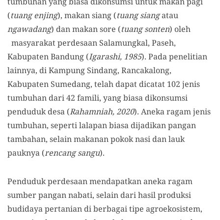
tumbuhan yang biasa dikonsumsi untuk makan pagi
(
tuang enjing
), makan siang (
tuang siang
atau
ngawadang
) dan makan sore (
tuang sonten
) oleh
masyarakat perdesaan Salamungkal, Paseh,
Kabupaten Bandung (
Igarashi, 1985
). Pada penelitian
lainnya, di Kampung Sindang, Rancakalong,
Kabupaten Sumedang, telah dapat dicatat 102 jenis
tumbuhan dari 42 famili, yang biasa dikonsumsi
penduduk desa (
Rahamniah, 2020
). Aneka ragam jenis
tumbuhan, seperti lalapan biasa dijadikan pangan
tambahan, selain makanan pokok nasi dan lauk
pauknya (
rencang sangu
).
Penduduk perdesaan mendapatkan aneka ragam
sumber pangan nabati, selain dari hasil produksi
budidaya pertanian di berbagai tipe agroekosistem,