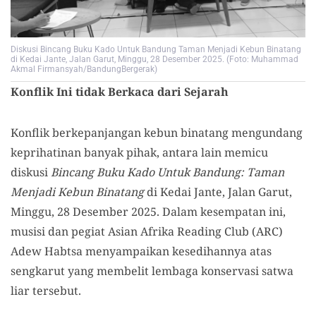
Diskusi Bincang Buku Kado Untuk Bandung Taman Menjadi Kebun Binatang
di Kedai Jante, Jalan Garut, Minggu, 28 Desember 2025. (Foto: Muhammad
Akmal Firmansyah/BandungBergerak)
Konflik Ini tidak Berkaca dari Sejarah
Konflik berkepanjangan kebun binatang mengundang
keprihatinan banyak pihak, antara lain memicu
diskusi
Bincang Buku Kado Untuk Bandung: Taman
Menjadi Kebun Binatang
di Kedai Jante, Jalan Garut,
Minggu, 28 Desember 2025. Dalam kesempatan ini,
musisi dan pegiat Asian Afrika Reading Club (ARC)
Adew Habtsa menyampaikan kesedihannya atas
sengkarut yang membelit lembaga konservasi satwa
liar tersebut.