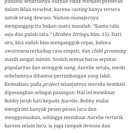
padahal seharusnya Aurelie tidak menjadi pemeran
dalam iklan tersebut, karena
casting
hanya tertera
untuk orang dewasa. Namun manajernya
menganggap itu bukan suatu masalah. “Kamu tulis
saja dua puluh satu.” (
Broken Strings
, hlm. 15). Dari
situ, kita sudah bisa mengangguk cepat, bahwa
awareness
terhadap rasa empati, dan
child grooming
masih sangat minim. Seolah semua harus seputar
popularitas dan seonggok uang. Aurelie setuju, meski
sebelumnya dihantui pertimbangan yang labil.
Kemudian, pada
project
selanjutnya mereka kembali
dipasangkan sebagai pasangan. Hal ini membuat
Bobby jatuh hati kepada Aurelie, Bobby mulai
mengirimi banyak pesan-pesan lucu dan
menggemaskan, sehingga membuat Aurelie tertarik
karena selain lucu, ia juga tampak dewasa dan