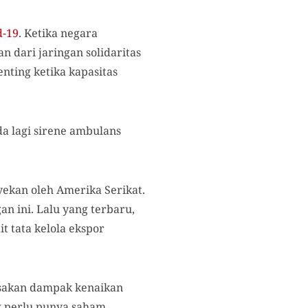
d-19
. Ketika negara
 dari jaringan solidaritas
nting ketika kapasitas
a lagi sirene ambulans
yekan oleh Amerika Serikat.
n ini. Lalu yang terbaru,
t tata kelola ekspor
asakan dampak kenaikan
k perlu punya saham.