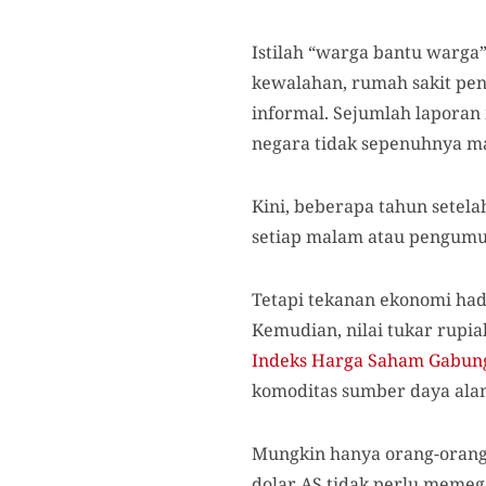
Istilah “warga bantu warga
kewalahan, rumah sakit penu
informal. Sejumlah laporan
negara tidak sepenuhnya m
Kini, beberapa tahun setel
setiap malam atau pengumu
Tetapi tekanan ekonomi had
Kemudian, nilai tukar rupi
Indeks Harga Saham Gabun
komoditas sumber daya ala
Mungkin hanya orang-orang 
dolar AS tidak perlu memeg