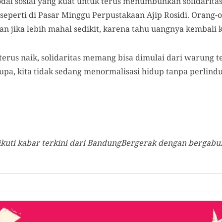
al sosial yang kuat untuk terus menumbuhkan solidaritas
 seperti di Pasar Minggu Perpustakaan Ajip Rosidi. Orang
n jika lebih mahal sedikit, karena tahu uangnya kembali k
terus naik, solidaritas memang bisa dimulai dari warung 
lupa, kita tidak sedang menormalisasi hidup tanpa perlin
uti kabar terkini dari BandungBergerak dengan bergabun