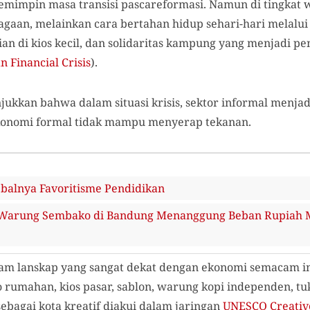
emimpin masa transisi pascareformasi. Namun di tingkat w
gaan, melainkan cara bertahan hidup sehari-hari melalui
ian di kios kecil, dan solidaritas kampung yang menjadi 
n Financial Crisis
).
jukkan bahwa dalam situasi krisis, sektor informal menja
ekonomi formal tidak mampu menyerap tekanan.
alnya Favoritisme Pendidikan
Warung Sembako di Bandung Menanggung Beban Rupiah M
am lanskap yang sangat dekat dengan ekonomi semacam ini
o rumahan, kios pasar, sablon, warung kopi independen, tuk
sebagai kota kreatif diakui dalam jaringan
UNESCO Creative