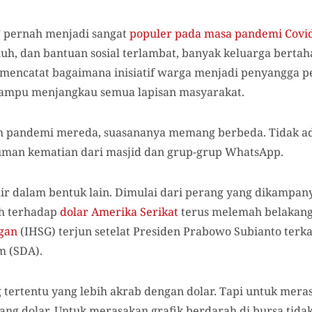
” pernah menjadi sangat
populer pada masa pandemi Covi
h, dan bantuan sosial terlambat, banyak keluarga bertahan
 mencatat bagaimana inisiatif warga menjadi penyangga pe
ampu menjangkau semua lapisan masyarakat.
ah pandemi mereda, suasananya memang berbeda. Tidak ad
man kematian dari masjid dan grup-grup WhatsApp.
ir dalam bentuk lain. Dimulai dari perang yang dikampan
ah terhadap
dolar Amerika Serikat
terus melemah belakanga
gan
(IHSG) terjun setelat Presiden Prabowo Subianto terkai
m (SDA).
tertentu yang lebih akrab dengan dolar. Tapi untuk mer
ang dolar. Untuk merasakan grafik berdarah di bursa tida