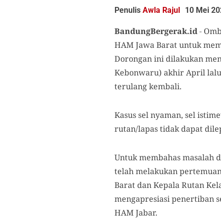
Penulis
Awla Rajul
10 Mei 20
BandungBergerak.id
-
Omb
HAM Jawa Barat untuk memp
Dorongan ini dilakukan men
Kebonwaru) akhir April lal
terulang kembali.
Kasus sel nyaman, sel istim
rutan/lapas tidak dapat di
Untuk membahas masalah di
telah melakukan pertemua
Barat dan Kepala Rutan Kel
mengapresiasi penertiban s
HAM Jabar.