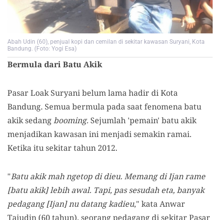
Abah Udin (60), penjual kopi dan cemilan di sekitar kawasan Suryani, Kota
Bandung. (Foto: Yogi Esa)
Bermula dari Batu Akik
Pasar Loak Suryani belum lama hadir di Kota
Bandung. Semua bermula pada saat fenomena batu
akik sedang
booming.
Sejumlah 'pemain' batu akik
menjadikan kawasan ini menjadi semakin ramai.
Ketika itu sekitar tahun 2012.
"
Batu akik mah ngetop di dieu. Memang di Ijan rame
[batu akik] lebih awal. Tapi, pas sesudah eta, banyak
pedagang [Ijan] nu datang kadieu
," kata Anwar
Tajudin (60 tahun), seorang pedagang di sekitar Pasar