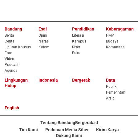
Bandung
Esai
Pendidikan
Keberagaman
Berita
Opini
Literasi
HAM
Cerita
Narasi
Kampus
Budaya
Liputan Khusus
Kolom
Riset
Komunitas
Foto
Buku
Video
Podcast
Agenda
Lingkungan
Indonesia
Bergerak
Data
Hidup
Publik
Pemerintah
Arsip
English
Tentang BandungBergerak.id
Tim Kami
Pedoman Media Siber
Kirim Karya
Dukung Kami