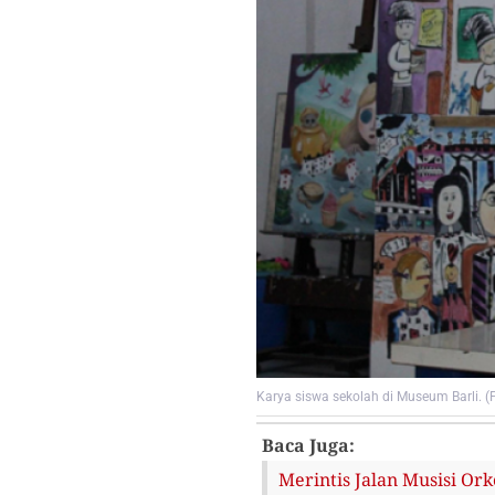
Karya siswa sekolah di Museum Barli. (
Baca Juga:
Merintis Jalan Musisi Or