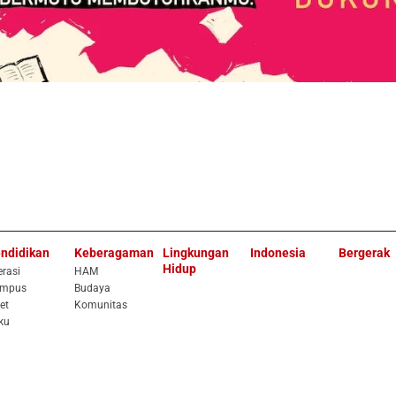
ndidikan
Keberagaman
Lingkungan
Indonesia
Bergerak
Hidup
erasi
HAM
mpus
Budaya
et
Komunitas
ku