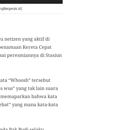
ngBergerak.id)
 netizen yang aktif di
 penamaan Kereta Cepat
sai peresmiannya di Stasiun
ata “Whoosh” tersebut
s wus” yang tak lain suara
owi memaparkan bahwa kata
ebat” yang mana kata-kata
da Pak Budi selaku