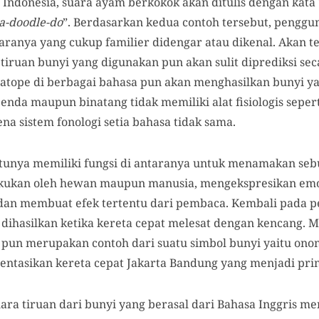
ndonesia, suara ayam berkokok akan ditulis dengan kata
a-doodle-do
”. Berdasarkan kedua contoh tersebut, penggun
aranya yang cukup familier didengar atau dikenal. Akan t
, tiruan bunyi yang digunakan pun akan sulit diprediksi se
tope di berbagai bahasa pun akan menghasilkan bunyi y
benda maupun binatang tidak memiliki alat fisiologis seper
na sistem fonologi setia bahasa tidak sama.
unya memiliki fungsi di antaranya untuk menamakan se
akukan oleh hewan maupun manusia, mengekspresikan emo
n, dan membuat efek tertentu dari pembaca. Kembali pad
 dihasilkan ketika kereta cepat melesat dengan kencang. Mak
pun merupakan contoh dari suatu simbol bunyi yaitu o
entasikan kereta cepat Jakarta Bandung yang menjadi prim
a tiruan dari bunyi yang berasal dari Bahasa Inggris m