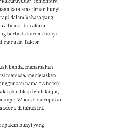
 “kukuruyuuk”, sementara
aan kata atas tiruan bunyi
etapi dalam bahasa yang
cara benar dan akurat.
ang berbeda karena bunyi
ti manusia. Faktor
buah benda, menamakan
si manusia, menjelaskan
a penggunaan nama “Whoosh”
a jika dikaji lebih lanjut,
nomatope. Whoosh merupakan
adona di tahun ini.
erupakan bunyi yang