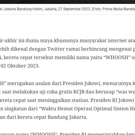
at Jakarta Bandung Halim, Jakarta, 27 September 2023. (Foto: Prima Mulia/Bandu
r-akhir ini dunia maya khususnya masyarakat internet atau
 lebih dikenal dengan Twitter ramai berbincang mengenai
ni, kereta cepat tersebut memiliki nama yaitu “WHOOSH” u
 02 Oktober 2023.
merupakan usulan dari Presiden Jokowi, menurutnya k
t saat melakukan uji coba gratis KCJB dan berucap “was wu
ereta cepat saat meninggalkan stasiun. Presiden RI Jok
 singkatan dari “Waktu Hemat Operasi Optimal Sistem H
an dari kereta cepat Bandung Jakarta.
gunaan nama “WHOOSH”, Presiden RI memerintahkan kepa