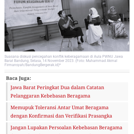
Suasana diskusi pencegahan konflik keberagamaan di Aula PWNU Jawa
Barat Bandung, Selasa, 14 November 2023. (Foto: Muhammad Akmal
Firmansyah/BandungBergerak.id)*
Baca Juga:
Jawa Barat Peringkat Dua dalam Catatan
Pelanggaran Kebebasan Beragama
Memupuk Toleransi Antar Umat Beragama
dengan Konfirmasi dan Verifikasi Prasangka
Jangan Lupakan Persoalan Kebebasan Beragama