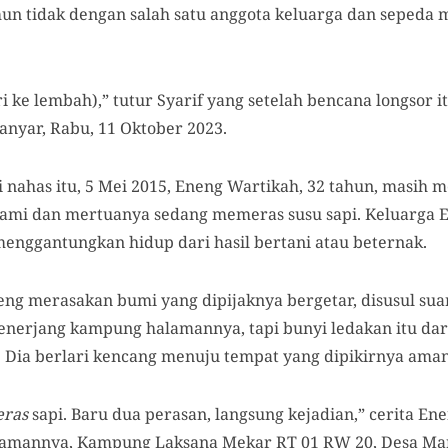
amun tidak dengan salah satu anggota keluarga dan sepeda
ri ke lembah),” tutur Syarif yang setelah bencana longsor
nyar, Rabu, 11 Oktober 2023.
i nahas itu, 5 Mei 2015, Eneng Wartikah, 32 tahun, masih m
uami dan mertuanya sedang memeras susu sapi. Keluarga 
menggantungkan hidup dari hasil bertani atau beternak.
neng merasakan bumi yang dipijaknya bergetar, disusul su
enerjang kampung halamannya, tapi bunyi ledakan itu da
Dia berlari kencang menuju tempat yang dipikirnya aman
eras
sapi. Baru dua perasan, langsung kejadian,” cerita En
iamannya, Kampung Laksana Mekar RT 01 RW 20, Desa Mar