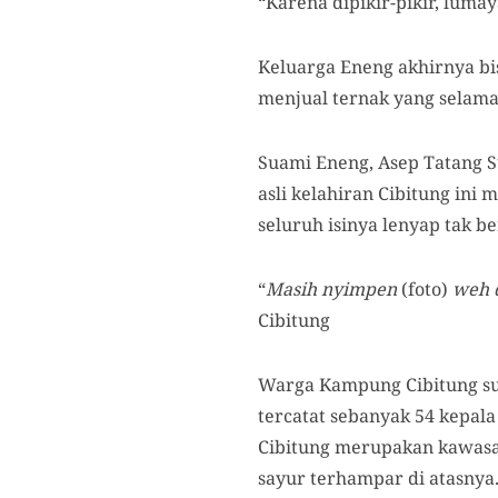
“Karena dipikir-pikir, luma
Keluarga Eneng akhirnya bi
menjual ternak yang selama
Suami Eneng, Asep Tatang 
asli kelahiran Cibitung in
seluruh isinya lenyap tak b
“
Masih nyimpen
(foto)
weh d
Cibitung
Warga Kampung Cibitung sud
tercatat sebanyak 54 kepal
Cibitung merupakan kawasan
sayur terhampar di atasnya