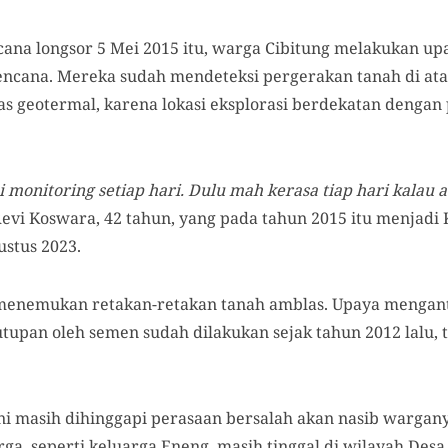
ana longsor 5 Mei 2015 itu, warga Cibitung melakukan upa
ncana. Mereka sudah mendeteksi pergerakan tanah di at
tas geotermal, karena lokasi eksplorasi berdekatan denga
 monitoring setiap hari. Dulu mah kerasa tiap hari kalau
 Revi Koswara, 42 tahun, yang pada tahun 2015 itu menjadi
ustus 2023.
menemukan retakan-retakan tanah amblas. Upaya mengant
pan oleh semen sudah dilakukan sejak tahun 2012 lalu, ta
ni masih dihinggapi perasaan bersalah akan nasib wargan
ga, seperti keluarga Eneng, masih tinggal di wilayah De