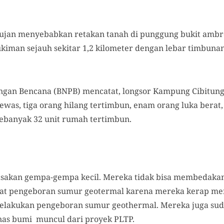
 hujan menyebabkan retakan tanah di punggung bukit ambr
man sejauh sekitar 1,2 kilometer dengan lebar timbunan
gan Bencana (BNPB) mencatat, longsor Kampung Cibitung y
as, tiga orang hilang tertimbun, enam orang luka berat, 
ebanyak 32 unit rumah tertimbun.
asakan gempa-gempa kecil. Mereka tidak bisa membedak
ibat pengeboran sumur geotermal karena mereka kerap me
lakukan pengeboran sumur geothermal. Mereka juga suda
nas bumi muncul dari proyek PLTP.