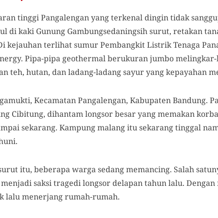
aran tinggi Pangalengan yang terkenal dingin tidak sangg
Aul di kaki Gunung Gambungsedaningsih surut, retakan t
. Di kejauhan terlihat sumur Pembangkit Listrik Tenaga P
nergy. Pipa-pipa geothermal berukuran jumbo melingkar-li
n teh, hutan, dan ladang-ladang sayur yang kepayahan m
rgamukti, Kecamatan Pangalengan, Kabupaten Bandung. Pad
ng Cibitung, dihantam longsor besar yang memakan korba
mpai sekarang. Kampung malang itu sekarang tinggal nam
huni.
 surut itu, beberapa warga sedang memancing. Salah satuny
 menjadi saksi tragedi longsor delapan tahun lalu. Dengan 
k lalu menerjang rumah-rumah.