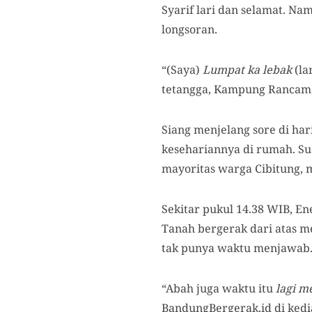
Syarif lari dan selamat. N
longsoran.
“(Saya)
Lumpat ka lebak
(la
tetangga, Kampung Rancama
Siang menjelang sore di har
kesehariannya di rumah. S
mayoritas warga Cibitung, 
Sekitar pukul 14.38 WIB, E
Tanah bergerak dari atas m
tak punya waktu menjawab. 
“Abah juga waktu itu
lagi m
BandungBergerak.id di ked