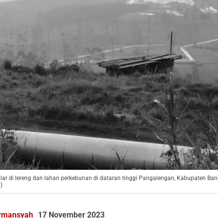
lar di lereng dan lahan perkebunan di dataran tinggi Pangalengan, Kabupaten Ban
)
rmansyah
17 November 2023