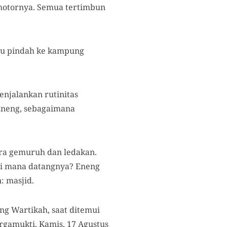
 motornya. Semua tertimbun
 itu pindah ke kampung
enjalankan rutinitas
Eneng, sebagaimana
ara gemuruh dan ledakan.
ri mana datangnya? Eneng
: masjid.
eng Wartikah, saat ditemui
gamukti, Kamis, 17 Agustus