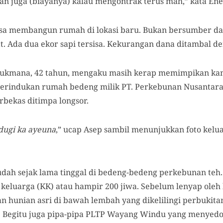
yan juga (biayanya) kalau mengontrak terus mah,” kata Ene
sa membangun rumah di lokasi baru. Bukan bersumber da
t. Ada dua ekor sapi tersisa. Kekurangan dana ditambal 
Sukmana, 42 tahun, mengaku masih kerap memimpikan ka
i merindukan rumah bedeng milik PT. Perkebunan Nusantar
erbekas ditimpa longsor.
ugi ka ayeuna
,” ucap Asep sambil menunjukkan foto kelua
ah sejak lama tinggal di bedeng-bedeng perkebunan teh
a keluarga (KK) atau hampir 200 jiwa. Sebelum lenyap ole
 hunian asri di bawah lembah yang dikelilingi perbukita
. Begitu juga pipa-pipa PLTP Wayang Windu yang menyedo