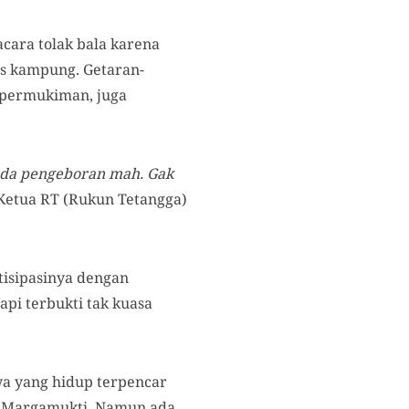
cara tolak bala karena
as kampung. Getaran-
n permukiman, juga
 ada pengeboran mah. Gak
 Ketua RT (Rukun Tetangga)
isipasinya dengan
pi terbukti tak kuasa
ya yang hidup terpencar
sa Margamukti. Namun ada