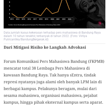
Data jumlah kasus kekerasan terhadap pers mahasiswa di Bandung Raya
dalam 10 tahun terakhir, terbanyak di tahun 2022. (Foto: Virliya
Putricantika/BandungBergerak.id)
Dari Mitigasi Risiko ke Langkah Advokasi
Forum Komunikasi Pers Mahasiswa Bandung (FKPMB)
mencatat total 38 Lembaga Pers Mahasiswa di
kawasan Bandung Raya. Tak hanya sEntra, tindak
represi nyatanya juga alami oleh banyak LPM lain di
berbagai kampus. Pelakunya beragam, mulai dari
sesama mahasiswa, organisasi mahasiswa, pejabat
kampus, hingga pihak eksternal kampus serta aparat.