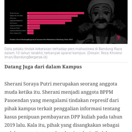
Data pelaku tindak kekerasan terhadap pers mahasiswa di Bandung Raya
dalam 10 tahun terakhir, terbanyak aparat kampus. (Desain: Reza Khoerul
Iman/BandungBergerak.id)
Datang Juga dari dalam Kampus
Sherani Soraya Putri merupakan seorang anggota
muda ketika itu. Sherani menjadi anggota BPPM
Pasoendan yang mengalami tindakan represif dari
pihak kampus terkait penggalian informasi tentang
kasus penipuan pembayaran DPP kuliah pada tahun
2019 lalu. Kala itu, pihak yang disangkakan sebagai