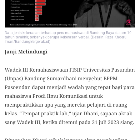
Data jenis kekerasan terhadap pers mahasiswa di Bandung Raya dalam 10
tahun terakhir, terbanyak berupa kekerasan verbal. (Desain: Reza Khoerul
Iman/BandungBergerak.id)
Janji Melindungi
Wadek III Kemahasiswaan FISIP Universitas Pasundan
(Unpas) Bandung Sumardhani menyebut BPPM
Pasoendan dapat menjadi wadah yang tepat bagi para
mahasiswa Prodi Ilmu Komunikasi untuk
mempraktikkan apa yang mereka pelajari di ruang
kelas. “Tempat praktik-lah,” ujar Dhani, sapaan akrab
sang Wadek III, ketika ditemui pada 31 juli 2023 siang.