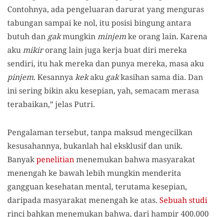
Contohnya, ada pengeluaran darurat yang menguras
tabungan sampai ke nol, itu posisi bingung antara
butuh dan
gak
mungkin
minjem
ke orang lain. Karena
aku
mikir
orang lain juga kerja buat diri mereka
sendiri, itu hak mereka dan punya mereka, masa aku
pinjem
. Kesannya
kek
aku
gak
kasihan sama dia. Dan
ini sering bikin aku kesepian, yah, semacam merasa
terabaikan,” jelas Putri.
Pengalaman tersebut, tanpa maksud mengecilkan
kesusahannya, bukanlah hal eksklusif dan unik.
Banyak
penelitian
menemukan bahwa masyarakat
menengah ke bawah lebih mungkin menderita
gangguan kesehatan mental, terutama kesepian,
daripada masyarakat menengah ke atas.
Sebuah studi
rinci bahkan menemukan bahwa, dari hampir 400.000