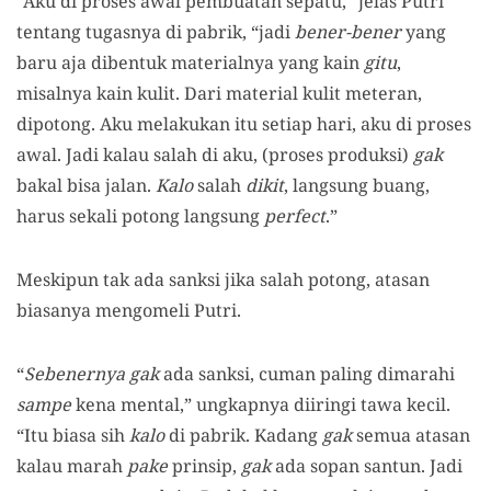
“Aku di proses awal pembuatan sepatu,” jelas Putri
tentang tugasnya di pabrik, “jadi
bener-bener
yang
baru aja dibentuk materialnya yang kain
gitu
,
misalnya kain kulit. Dari material kulit meteran,
dipotong. Aku melakukan itu setiap hari, aku di proses
awal. Jadi kalau salah di aku, (proses produksi)
gak
bakal bisa jalan.
Kalo
salah
dikit
, langsung buang,
harus sekali potong langsung
perfect
.”
Meskipun tak ada sanksi jika salah potong, atasan
biasanya mengomeli Putri.
“
Sebenernya gak
ada sanksi, cuman paling dimarahi
sampe
kena mental,” ungkapnya diiringi tawa kecil.
“Itu biasa sih
kalo
di pabrik. Kadang
gak
semua atasan
kalau marah
pake
prinsip,
gak
ada sopan santun. Jadi