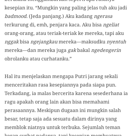
kesepian itu. “Mungkin yang paling jelas tuh aku jadi
badmood
. (Jeda panjang.) Aku kadang
ngerasa
terkurung di, emh, penjara kaca. Aku bisa
ngeliat
orang-orang, atau teriak-teriak ke mereka, tapi aku
nggak
bisa
ngejangkau
mereka—maksudku
nyentuh
mereka—dan mereka juga
gak
bakal
ngedengerin
obrolanku atau curhatanku.”
Hal itu menjelaskan mengapa Putri jarang sekali
menceritakan rasa kesepiannya pada siapa pun.
Terkadang, ia malas bercerita karena sesederhana ia
ragu apakah orang lain akan bisa memahami
perasaannya. Meskipun dugaan ini mungkin salah
besar, tetap saja ada sesuatu dalam dirinya yang
memblok niatnya untuk terbuka. Sejumlah teman
kerap curhat padanya, tapi kesepian membuatnya