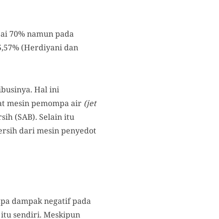
pai 70% namun pada
5,57% (Herdiyani dan
businya. Hal ini
at mesin pemompa air
(jet
ih (SAB). Selain itu
ersih dari mesin penyedot
pa dampak negatif pada
itu sendiri. Meskipun