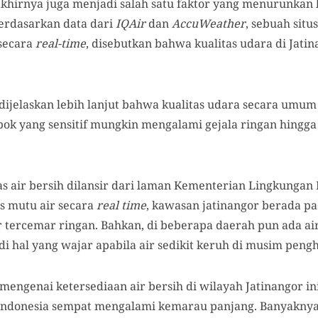
khirnya juga menjadi salah satu faktor yang menurunkan k
Berdasarkan data dari
IQAir
dan
AccuWeather
, sebuah sit
 secara
real-time
, disebutkan bahwa kualitas udara di Jatin
dijelaskan lebih lanjut bahwa kualitas udara secara umum
ok yang sensitif mungkin mengalami gejala ringan hingga
s air bersih dilansir dari laman Kementerian Lingkunga
s mutu air secara
real time
, kawasan jatinangor berada p
r tercemar ringan. Bahkan, di beberapa daerah pun ada ai
di hal yang wajar apabila air sedikit keruh di musim peng
mengenai ketersediaan air bersih di wilayah Jatinangor ini
Indonesia sempat mengalami kemarau panjang. Banyaknya