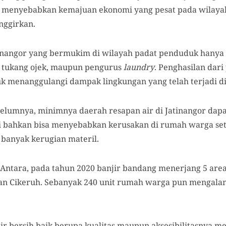
 menyebabkan kemajuan ekonomi yang pesat pada wilaya
nggirkan.
tinangor yang bermukim di wilayah padat penduduk hanya
s, tukang ojek, maupun pengurus
laundry
. Penghasilan dari
uk menanggulangi dampak lingkungan yang telah terjadi di
belumnya, minimnya daerah resapan air di Jatinangor dap
ni bahkan bisa menyebabkan kerusakan di rumah warga se
banyak kerugian materil.
 Antara, pada tahun 2020 banjir bandang menerjang 5 area
dan Cikeruh. Sebanyak 240 unit rumah warga pun mengala
air bersih baik berupa kualitas maupun aksesibilitasnya me