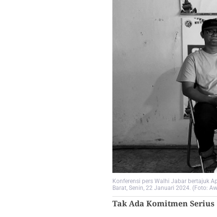
Konferensi pers Walhi Jabar bertajuk 
Barat, Senin, 22 Januari 2024. (Foto: A
Tak Ada Komitmen Serius