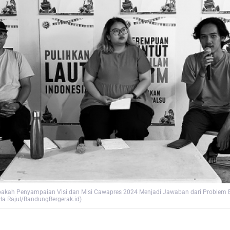
Apakah Penyampaian Visi dan Misi Cawapres 2024 Menjadi Jawaban dari Problem Ek
wla Rajul/BandungBergerak.id)