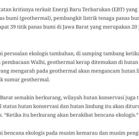
tan kritisnya terkait Energi Baru Terbarukan (EBT) yang d
as bumi (geothermal), pembangkit listrik tenaga panas bu
pat 39 titik panas bumi di Jawa Barat yang merupakan 20 
 persoalan ekologis tambahan, di samping tambang ketika
am pembacaan Walhi, geothermal kerap ditemukan di hutan
i yang mengarah pada geothermal akan mengancam hutan li
k sumur geothermal.
a Barat semakin berkurang, wilayah hutan konservasi juga
l status hutan konservasi dan hutan lindung itu akan ditu
as. “Ketika itu berkurang akan berakibat bencana ekologis.”
pi bencana ekologis pada musim kemarau dan musim pen