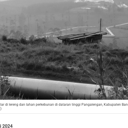
lar di lereng dan lahan perkebunan di dataran tinggi Pangalengan, Kabupaten Ban
)
i 2024