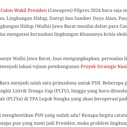
a
Calon Wakil Presiden
(Cawapres) Pilpres 2024 baru saja 
n, Lingkungan Hidup, Energi dan Sumber Daya Alam, Pang
gkungan Hidup (Walhi) Jawa Barat menilai debat para Ca
rius mengatasi kerusakan lingkungan khususnya krisis ekolo
anye Walhi Jawa Barat, Inas mengungkapkan, persoalan 
b menjadi lokasi tujuan pembangunan
Proyek Strategis Nas
Bara menjadi salah satu primadona untuk PSN. Beberapa p
angkit Listrik Tenaga Uap (PLTU), hingga yang baru ditan
ah (PLTSa) di TPA Legok Nangka yang akan beroperasi pa
ni menghentikan PSN yang sudah ada? Kenapa begitu catata
 siapa pun yang nanti jadi Presiden, maka problem lingku