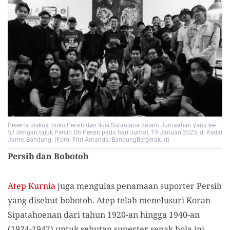
Peserta diskusi buku Persib dan Ilusi Suranjana dalam Jumaahan yang ke-
57 dengan tajuk Persib Oh Persib pada hari Jumat, 19 Januari 2023, di Kedai
Jante, Bandung. (Foto: Fitri Amanda/BandungBergerak.id)
Persib dan Bobotoh
Atep Kurnia
juga mengulas penamaan suporter Persib
yang disebut bobotoh. Atep telah menelusuri Koran
Sipatahoenan dari tahun 1920-an hingga 1940-an
(1924-1942) untuk sebutan superter sepak bola ini,