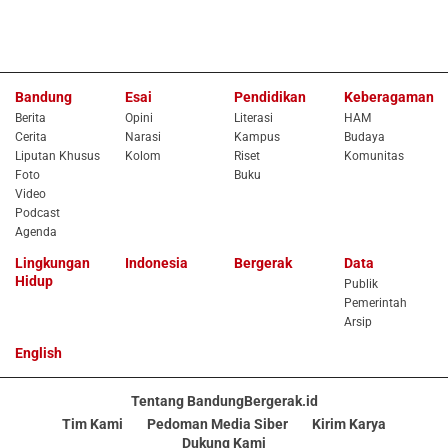
Bandung
Esai
Pendidikan
Keberagaman
Berita
Opini
Literasi
HAM
Cerita
Narasi
Kampus
Budaya
Liputan Khusus
Kolom
Riset
Komunitas
Foto
Buku
Video
Podcast
Agenda
Lingkungan
Indonesia
Bergerak
Data
Hidup
Publik
Pemerintah
Arsip
English
Tentang BandungBergerak.id
Tim Kami
Pedoman Media Siber
Kirim Karya
Dukung Kami