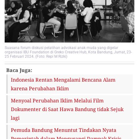
Suasana forum diskusi pelatihan advokasi anak muda yang digelar
organisasi IBU Foundation di Greko Creative Hub, Kota Bandung, Jumat, 23-
25 Februari 2024. (Foto: Repi M Rizki)
Baca Juga:
Indonesia Rentan Mengalami Bencana Alam
karena Perubahan Iklim
Menyoal Perubahan Iklim Melalui Film
Dokumenter di Saat Hawa Bandung tidak Sejuk
lagi
Pemuda Bandung Menuntut Tindakan Nyata
Pemerintah dalam Mengurangi Dampak Krisis