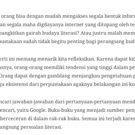
 orang bisa dengan mudah mengakses segala bentuk info
an segala maha digdayanya internet yang ditopang oleh tek
ngkitkan gairah budaya literasi? Atau justru malah membu
ustakaan sudah tidak begitu penting bagi perangsang buda
ti ini memang menarik kita refleksikan. Karena dapat kita
nya, orang-orang memiliki tendensi yang tinggi dalam p
t. Orang dapat dengan gamblang menjangkau pengetahuan
ga eksistensi dari perpustakaan agaknya belakangan ini k
ncari jawaban-jawaban dari pertanyaan-pertanyaan men
encari, yaitu Google. Buku-buku yang menjadi sumber pe
berceceran di dalam rak-rak buku. Semua ini terjadi kare
ngsung persoalan literasi.