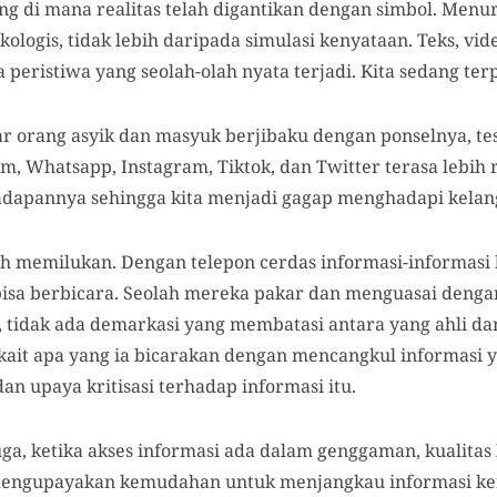
g di mana realitas telah digantikan dengan simbol. Menu
sikologis, tidak lebih daripada simulasi kenyataan. Teks, vi
peristiwa yang seolah-olah nyata terjadi. Kita sedang te
sar orang asyik dan masyuk berjibaku dengan ponselnya, tes
oom, Whatsapp, Instagram, Tiktok, dan Twitter terasa lebih
adapannya sehingga kita menjadi gagap menghadapi kelan
uh memilukan. Dengan telepon cerdas informasi-informasi 
a bisa berbicara. Seolah mereka pakar dan menguasai denga
i, tidak ada demarkasi yang membatasi antara yang ahli da
kait apa yang ia bicarakan dengan mencangkul informasi ya
dan upaya kritisasi terhadap informasi itu.
juga, ketika akses informasi ada dalam genggaman, kualitas
 mengupayakan kemudahan untuk menjangkau informasi ker