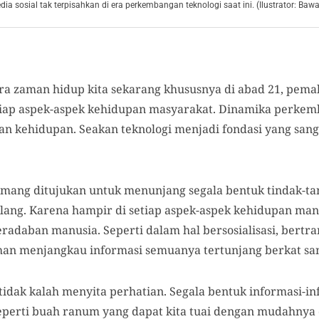
edia sosial tak terpisahkan di era perkembangan teknologi saat ini. (Ilustrator: Ba
era zaman hidup kita sekarang khususnya di abad 21, pem
tiap aspek-aspek kehidupan masyarakat. Dinamika perkem
an kehidupan. Seakan teknologi menjadi fondasi yang san
emang ditujukan untuk menunjang segala bentuk tindak-t
ang. Karena hampir di setiap aspek-aspek kehidupan manu
radaban manusia. Seperti dalam hal bersosialisasi, bertr
han menjangkau informasi semuanya tertunjang berkat sang
tidak kalah menyita perhatian. Segala bentuk informasi-i
eperti buah ranum yang dapat kita tuai dengan mudahnya 