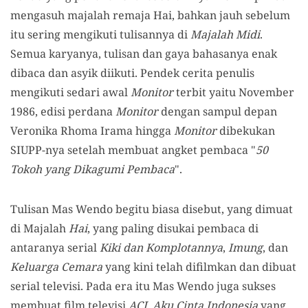
mengasuh majalah remaja Hai, bahkan jauh sebelum
itu sering mengikuti tulisannya di
Majalah Midi
.
Semua karyanya, tulisan dan gaya bahasanya enak
dibaca dan asyik diikuti. Pendek cerita penulis
mengikuti sedari awal
Monitor
terbit yaitu November
1986, edisi perdana
Monitor
dengan sampul depan
Veronika Rhoma Irama hingga
Monitor
dibekukan
SIUPP-nya setelah membuat angket pembaca "
50
Tokoh yang Dikagumi Pembaca
".
Tulisan Mas Wendo begitu biasa disebut, yang dimuat
di Majalah
Hai
, yang paling disukai pembaca di
antaranya serial
Kiki dan Komplotannya
,
Imung
, dan
Keluarga Cemara
yang kini telah difilmkan dan dibuat
serial televisi. Pada era itu Mas Wendo juga sukses
membuat film televisi
ACI, Aku Cinta Indonesia
yang