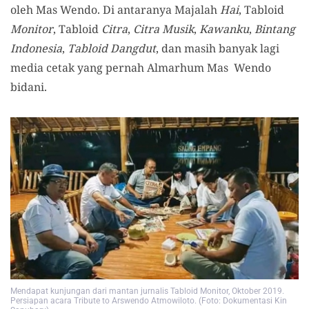
oleh Mas Wendo. Di antaranya Majalah
Hai
, Tabloid
Monitor
, Tabloid
Citra
,
Citra Musik
,
Kawanku
,
Bintang
Indonesia
,
Tabloid Dangdut
, dan masih banyak lagi
media cetak yang pernah Almarhum Mas Wendo
bidani.
Mendapat kunjungan dari mantan jurnalis Tabloid Monitor, Oktober 2019.
Persiapan acara Tribute to Arswendo Atmowiloto. (Foto: Dokumentasi Kin