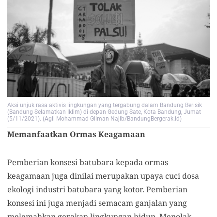
Aksi unjuk rasa aktivis lingkungan yang tergabung dalam Bandung Berisik
(Bandung Selamatkan Iklim) di depan Gedung Sate, Kota Bandung, Jumat
(5/11/2021). (Agil Mohammad Gilman Najib/BandungBergerak.id)
Memanfaatkan Ormas Keagamaan
Pemberian konsesi batubara kepada ormas
keagamaan juga dinilai merupakan upaya cuci dosa
ekologi industri batubara yang kotor. Pemberian
konsesi ini juga menjadi semacam ganjalan yang
melemahkan gerakan lingkungan hidup. Menolak