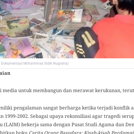
o: Dokumentasi Mohammad Sidik Nugraha)
aian
ai media untuk membangun dan merawat kerukunan, teruta
miliki pengalaman sangat berharga ketika terjadi konflik 
n 1999-2002. Sebagai upaya rekonsiliasi agar tragedi serup
 (LAIM) bekerja sama dengan Pusat Studi Agama dan De
bitkan buku
Carita Orang Basudara: Kisah-kisah Perdama