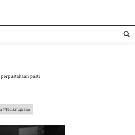
 perpustakaan pasti
am @kidis.nugraha