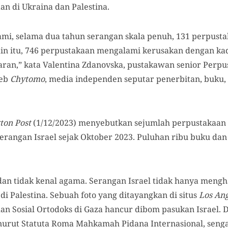
n di Ukraina dan Palestina.
ami, selama dua tahun serangan skala penuh, 131 perpus
ain itu, 746 perpustakaan mengalami kerusakan dengan ka
aran,” kata Valentina Zdanovska, pustakawan senior Perpu
web
Chytomo
, media independen seputar penerbitan, buku,
ton Post
(1/12/2023) menyebutkan sejumlah perpustakaan 
erangan Israel sejak Oktober 2023. Puluhan ribu buku d
dan tidak kenal agama. Serangan Israel tidak hanya men
di Palestina. Sebuah foto yang ditayangkan di situs
Los An
n Sosial Ortodoks di Gaza hancur dibom pasukan Israel.
nurut Statuta Roma Mahkamah Pidana Internasional, seng