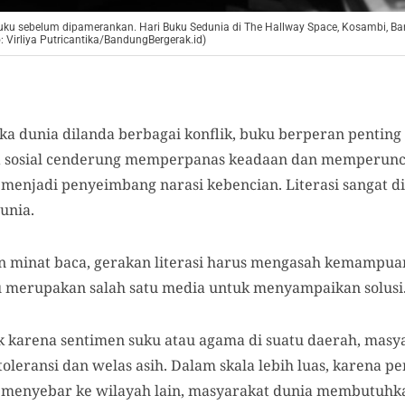
uku sebelum dipamerankan. Hari Buku Sedunia di The Hallway Space, Kosambi, Ba
to: Virliya Putricantika/BandungBergerak.id)
ka dunia dilanda berbagai konflik, buku berperan penting
dia sosial cenderung memperpanas keadaan dan memperunc
enjadi penyeimbang narasi kebencian. Literasi sangat d
unia.
n minat baca, gerakan literasi harus mengasah kemamp
merupakan salah satu media untuk menyampaikan solusi
lik karena sentimen suku atau agama di suatu daerah, masy
eransi dan welas asih. Dalam skala lebih luas, karena pe
menyebar ke wilayah lain, masyarakat dunia membutuhk