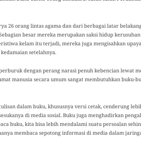
arya 26 orang lintas agama dan dari berbagai latar belakang 
 Sebagian besar mereka merupakan saksi hidup kerusuhan 
istiwa kelam itu terjadi, mereka juga mengisahkan upay
 kedamaian setelahnya.
 diperburuk dengan perang narasi penuh kebencian lewat me
u, umat manusia secara umum sangat membutuhkan buku-b
ulisan dalam buku, khususnya versi cetak, cenderung lebi
 sesukanya di media sosial. Buku juga menghadirkan peng
a buku, kita bisa lebih mendalami suatu persoalan seh
hanya membaca sepotong informasi di media dalam jaringa