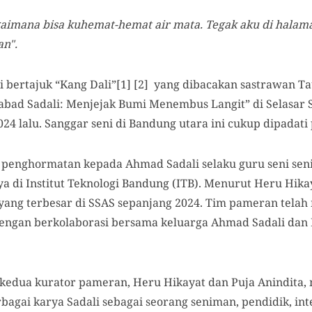
aimana bisa kuhemat-hemat air mata. T
egak aku di halam
an".
si bertajuk “Kang Dali”[1] [2] yang dibacakan sastrawan T
bad Sadali: Menjejak Bumi Menembus Langit” di Selasar S
24 lalu. Sanggar seni di Bandung utara ini cukup dipadati
k penghormatan kepada Ahmad Sadali selaku guru seni se
 di Institut Teknologi Bandung (ITB). Menurut Heru Hika
 yang terbesar di SSAS sepanjang 2024. Tim pameran tel
engan berkolaborasi bersama keluarga Ahmad Sadali dan 
edua kurator pameran, Heru Hikayat dan Puja Anindita,
gai karya Sadali sebagai seorang seniman, pendidik, int