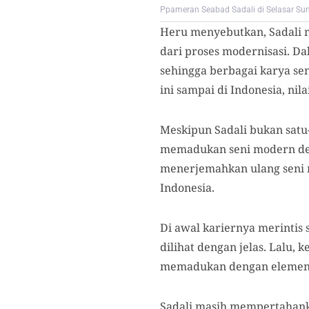
Ppameran Seabad Sadali di Selasar Sun
Heru menyebutkan, Sadali m
dari proses modernisasi. Da
sehingga berbagai karya se
ini sampai di Indonesia, nil
Meskipun Sadali bukan satu
memadukan seni modern den
menerjemahkan ulang seni m
Indonesia.
Di awal kariernya merintis
dilihat dengan jelas. Lalu,
memadukan dengan elemen-
Sadali masih mempertahan