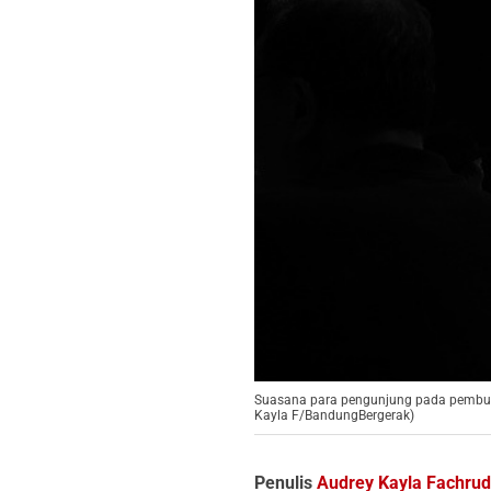
Suasana para pengunjung pada pembuka
Kayla F/BandungBergerak)
Penulis
Audrey Kayla Fachrud