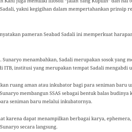
 Kahf juga memiliki filosofi “Jalan Yang Kupilih” dan hal 
h Sadali, yakni kegigihan dalam mempertahankan prinsip re
enyatakan pameran Seabad Sadali ini memperkuat harap
D. Sunaryo menambahkan, Sadali merupakan sosok yang m
 ITB, institusi yang merupakan tempat Sadali mengabdi 
an ruang aman atau inkubator bagi para seniman baru un
l Sunaryo membangun SSAS sebagai bentuk balas budinya 
ara seniman baru melalui inkubatornya.
at karena dapat menampilkan berbagai karya, ephemera, d
Sunaryo secara langsung.