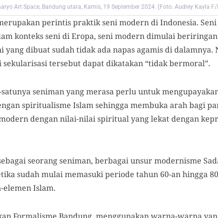
aryo Art Space, Bandung utara, Kamis, 19 September 2024. (Foto: Audrey Kayla F
erupakan perintis praktik seni modern di Indonesia. Se
lam konteks seni di Eropa, seni modern dimulai beriringan
ni yang dibuat sudah tidak ada napas agamis di dalamnya.
ai sekularisasi tersebut dapat dikatakan “tidak bermoral”.
-satunya seniman yang merasa perlu untuk mengupayakan h
gan spiritualisme Islam sehingga membuka arah bagi pa
odern dengan nilai-nilai spiritual yang lekat dengan kep
 sebagai seorang seniman, berbagai unsur modernisme Sad
 ketika sudah mulai memasuki periode tahun 60-an hingga 80
elemen Islam.
kan Formalisme Bandung, menggunakan warna-warna yang