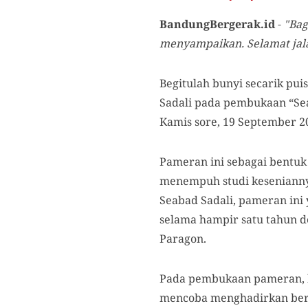
BandungBergerak.id
-
"Bag
menyampaikan. S
elamat
jal
Begitulah bunyi secarik pui
Sadali pada pembukaan “Sea
Kamis sore, 19 September 20
Pameran ini sebagai bentu
menempuh studi keseniannya
Seabad Sadali, pameran ini
selama hampir satu tahun d
Paragon.
Pada pembukaan pameran, k
mencoba menghadirkan berba