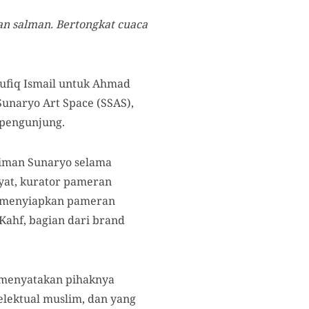
an salman. B
ertongkat cuaca
aufiq Ismail untuk Ahmad
unaryo Art Space (SSAS),
 pengunjung.
niman Sunaryo selama
yat, kurator pameran
ah menyiapkan pameran
Kahf, bagian dari brand
 menyatakan pihaknya
elektual muslim, dan yang