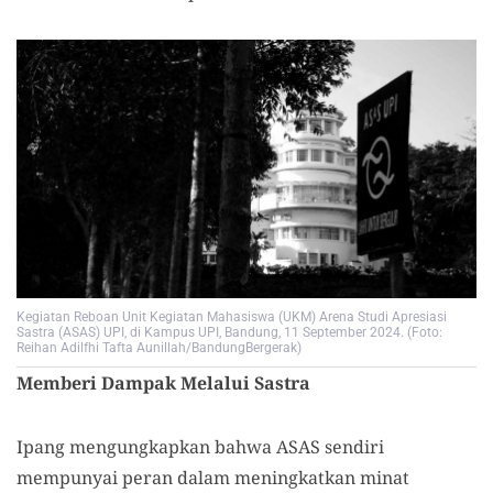
Kegiatan Reboan Unit Kegiatan Mahasiswa (UKM) Arena Studi Apresiasi
Sastra (ASAS) UPI, di Kampus UPI, Bandung, 11 September 2024. (Foto:
Reihan Adilfhi Tafta Aunillah/BandungBergerak)
Memberi Dampak Melalui Sastra
Ipang mengungkapkan bahwa ASAS sendiri
mempunyai peran dalam meningkatkan minat