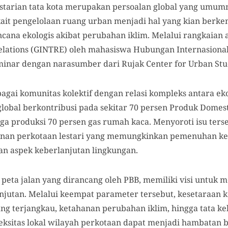
starian tata kota merupakan persoalan global yang umum
ait pengelolaan ruang urban menjadi hal yang kian berk
ana ekologis akibat perubahan iklim. Melalui rangkaian 
Relations (GINTRE) oleh mahasiswa Hubungan Internasiona
minar dengan narasumber dari Rujak Center for Urban Stu
agai komunitas kolektif dengan relasi kompleks antara ekon
obal berkontribusi pada sekitar 70 persen Produk Domesti
ga produksi 70 persen gas rumah kaca. Menyoroti isu terse
n perkotaan lestari yang memungkinkan pemenuhan ke
n aspek keberlanjutan lingkungan.
eta jalan yang dirancang oleh PBB, memiliki visi untuk me
njutan. Melalui keempat parameter tersebut, kesetaraan
ng terjangkau, ketahanan perubahan iklim, hingga tata ke
leksitas lokal wilayah perkotaan dapat menjadi hambatan 