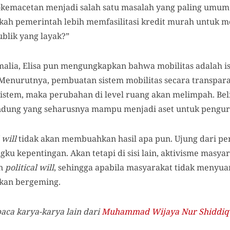
–kemacetan menjadi salah satu masalah yang paling umum
kah pemerintah lebih memfasilitasi kredit murah untuk mo
blik yang layak?”
lia, Elisa pun mengungkapkan bahwa mobilitas adalah is
 Menurutnya, pembuatan sistem mobilitas secara transpar
rsistem, maka perubahan di level ruang akan melimpah. B
Bandung yang seharusnya mampu menjadi aset untuk pengur
 will
tidak akan membuahkan hasil apa pun. Ujung dari pe
u kepentingan. Akan tetapi di sisi lain, aktivisme masy
an
political will
, sehingga apabila masyarakat tidak menyu
kan bergeming.
a karya-karya lain dari
Muhammad Wijaya Nur Shiddiq