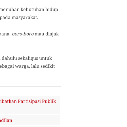
pemenuhan kebutuhan hidup
epada masyarakat.
mana,
boro-boro
mau diajak
 dahulu sekaligus untuk
bagai warga, lalu sedikit
atkan Partisipasi Publik
adilan