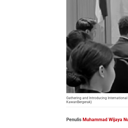
Gathering and Introducing Internationa
KawanBergerak)
Penulis
Muhammad Wijaya Nu