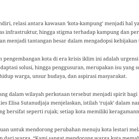
diri, relasi antara kawasan ‘kota-kampung’ menjadi hal ya
tas infrastruktur, hingga stigma terhadap kampung dan pe
n menjadi tantangan besar dalam mengadopsi kebijakan t
m pengembangan kota di era krisis iklim ini adalah urgen
adaptasi solusi, hingga penggusuran, merupakan isu yang
 hidup warga, unsur budaya, dan aspirasi masyarakat.
ng dalam wilayah perkotaan tersebut menjadi spirit bagi 
ies Elisa Sutanudjaja menjelaskan, istilah ‘rujak’ dalam n
ng bersifat seperti rujak; setiap kota memiliki keragaman
uan untuk mendorong perubahan menuju kota lestari mela
n dari warga. “Kami sangat mendorong warga kota memaha