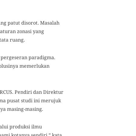
ng patut disorot. Masalah
raturan zonasi yang
ata ruang.
si pergeseran paradigma.
 solusinya memerlukan
RCUS. Pendiri dan Direktur
ama pusat studi ini merujuk
nya masing-masing.
lui produksi ilmu
mi kotanya sendiri,” kata