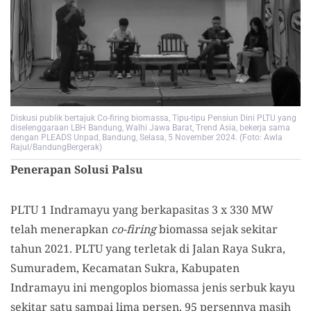
Diskusi publik bertajuk Co-firing biomassa, Tipu-tipu Pensiun Dini PLTU yang
diselenggaraan LBH Bandung, Walhi Jawa Barat, Trend Asia, bekerja sama
dengan PLEADS Unpad, Bandung, Selasa, 5 November 2024. (Foto: Awla
Rajul/BandungBergerak)
Penerapan Solusi Palsu
PLTU 1 Indramayu yang berkapasitas 3 x 330 MW
telah menerapkan
co-firing
biomassa sejak sekitar
tahun 2021. PLTU yang terletak di Jalan Raya Sukra,
Sumuradem, Kecamatan Sukra, Kabupaten
Indramayu ini mengoplos biomassa jenis serbuk kayu
sekitar satu sampai lima persen. 95 persennya masih