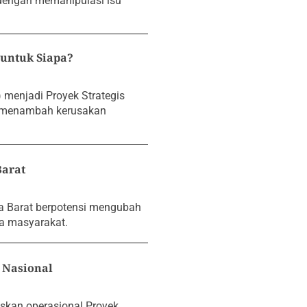
 dengan memanipulasi isu
 untuk Siapa?
menjadi Proyek Strategis
n menambah kerusakan
Barat
a Barat berpotensi mengubah
a masyarakat.
 Nasional
skan operasional Proyek