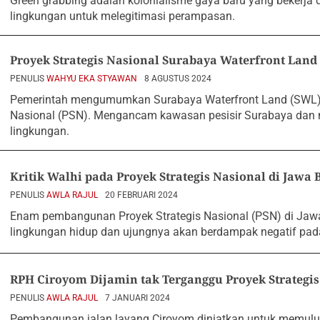
Green grabbing adalah kolonialisme gaya baru yang bekerja
lingkungan untuk melegitimasi perampasan.
Proyek Strategis Nasional Surabaya Waterfront Land
PENULIS
WAHYU EKA STYAWAN
8 AGUSTUS 2024
Pemerintah mengumumkan Surabaya Waterfront Land (SWL) 
Nasional (PSN). Mengancam kawasan pesisir Surabaya da
lingkungan.
Kritik Walhi pada Proyek Strategis Nasional di Jawa 
PENULIS
AWLA RAJUL
20 FEBRUARI 2024
Enam pembangunan Proyek Strategis Nasional (PSN) di Jaw
lingkungan hidup dan ujungnya akan berdampak negatif pad
RPH Ciroyom Dijamin tak Terganggu Proyek Strategis
PENULIS
AWLA RAJUL
7 JANUARI 2024
Pembangunan jalan layang Ciroyom diniatkan untuk memulu