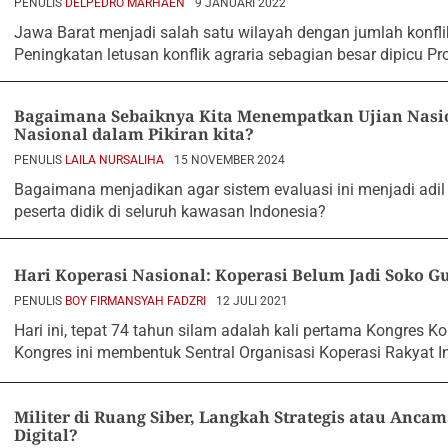
PENULIS
DELPEDRO MARHAEN
9 JANUARI 2022
Jawa Barat menjadi salah satu wilayah dengan jumlah konflik
Peningkatan letusan konflik agraria sebagian besar dipicu Pr
Bagaimana Sebaiknya Kita Menempatkan Ujian Nasi
Nasional dalam Pikiran kita?
PENULIS
LAILA NURSALIHA
15 NOVEMBER 2024
Bagaimana menjadikan agar sistem evaluasi ini menjadi adil
peserta didik di seluruh kawasan Indonesia?
Hari Koperasi Nasional: Koperasi Belum Jadi Soko 
PENULIS
BOY FIRMANSYAH FADZRI
12 JULI 2021
Hari ini, tepat 74 tahun silam adalah kali pertama Kongres Ko
Kongres ini membentuk Sentral Organisasi Koperasi Rakyat I
Militer di Ruang Siber, Langkah Strategis atau Anca
Digital?