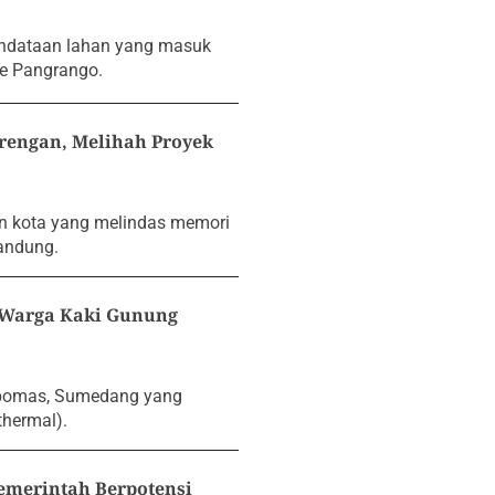
endataan lahan yang masuk
de Pangrango.
orengan, Melihah Proyek
n kota yang melindas memori
andung.
k Warga Kaki Gunung
mpomas, Sumedang yang
thermal).
emerintah Berpotensi