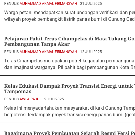
PENULIS
MUHAMMAD AKMAL FIRMANSYAH
21 JULI 2025
Warga petani mendapatkan surat undangan verifikasi dan p
wilayah proyek pembangkit listrik panas bumi di Gunung Ge
Pelajaran Pahit Teras Cihampelas di Mata Tukang G
Pembangunan Tanpa Akar
PENULIS
MUHAMMAD AKMAL FIRMANSYAH
12 JULI 2025
Teras Cihampelas merupakan potret kegagalan pembanguna
dan imajinasi warganya. Pil pahit bagi pembangunan Kota B
Kelas Edukasi Dampak Proyek Transisi Energi untu
Tampomas
PENULIS
AWLA RAJUL
9 JULI 2025
Kelas ini menyadartahukan masyarakat di kaki Gunung Ta
berpotensi terdampak proyek transisi energi panas bumi (geo
Bagaimana Proyek Pembuatan Sejarah Resmi Versi P