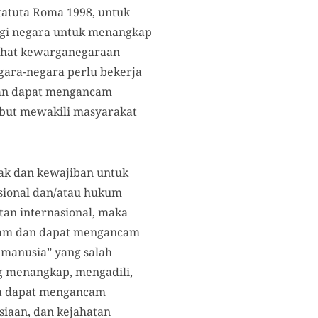
tatuta Roma 1998, untuk
bagi negara untuk menangkap
lihat kewarganegaraan
gara-negara perlu bekerja
kan dapat mengancam
ebut mewakili masyarakat
hak dan kewajiban untuk
sional dan/atau hukum
atan internasional, maka
kejam dan dapat mengancam
 manusia” yang salah
g menangkap, mengadili,
na dapat mengancam
siaan, dan kejahatan