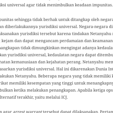
iksi universal agar tidak menimbulkan keadaan impunitas.
unitas sehingga tidak berhak untuk ditangkap oleh negara
n diberlakukannya yurisdiksi universal. Negara-negara di
ksanakan yurisdiksi tersebut karena tindakan Netanyahu
fat kejam dan dapat mengancam perdamaian dan keamanan 
enangkapan tidak dimungkinkan mengingat adanya kedaula
kan yurisdiksi universal, kedaulatan negara dapat ditemb
atan kemanusiaan dan kejahatan perang. Netanyahu mem
asarkan yurisdiksi universal. Hal ini dikarenakan Dunia In
akukan Netanyahu. Beberapa negara yang tidak memiliki 
rikat memiliki kesempatan yang tinggi untuk menangkapn
bulkan ketika melakukan penangkapan. Apabila ketiga opsi
rnatif terakhir, yaitu melalui ICJ.
n agar
arrest warrant
tersebut dapat dilaksanakan. Pertam