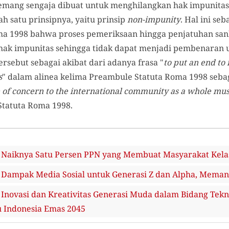
mang sengaja dibuat untuk menghilangkan hak impunitas 
h satu prinsipnya, yaitu prinsip
non-impunity
. Hal ini s
Roma 1998 bahwa proses pemeriksaan hingga penjatuhan san
 hak impunitas sehingga tidak dapat menjadi pembenaran 
ersebut sebagai akibat dari adanya frasa "
to put an end to
s
" dalam alinea kelima Preambule Statuta Roma 1998 sebag
e of concern to the international community as a whole mu
Statuta Roma 1998.
iknya Satu Persen PPN yang Membuat Masyarakat Kela
mpak Media Sosial untuk Generasi Z dan Alpha, Meman
vasi dan Kreativitas Generasi Muda dalam Bidang Teknol
 Indonesia Emas 2045