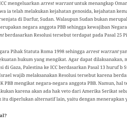
, ICC mengeluarkan
arrest warrant
untuk menangkap Omar a
a ia telah melakukan kejahatan genosida, kejahatan kem
ersenjata di Darfur, Sudan. Walaupun Sudan bukan merupa
rupakan negara anggota PBB sehingga kewajiban Negara
nt
berdasarkan Resolusi tersebut terdapat pada Pasal 25 
gara Pihak Statuta Roma 1998 sehingga
arrest warrant
yan
ekuatan hukum yang mengikat. Agar dapat dilaksanakan, 
i di Gaza, Palestina ke ICC berdasarkan Pasal 13 huruf b
 Israel wajib melaksanakan Resolusi tersebut karena berd
DK PBB mengikat negara-negara anggota PBB. Namun, hal 
akukan karena akan ada hak veto dari Amerika Serikat seba
 itu diperlukan alternatif lain, yaitu dengan menerapkan y
al?