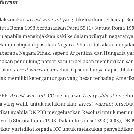
Warrant
elaksanakan
arrest warrant
yang dikeluarkan terhadap Be
tuta Roma 1998 berdasarkan Pasal 59 (1) Statuta Roma 199
 apabila menginjakkan kaki ke dalam wilayah negarany
 Namun, dapat dipastikan Negara Pihak tidak akan menjala
berapa Negara Pihak, seperti Argentina dan Hungaria ya
pakan pendukung nomor satu Israel akan memberikan sank
anakan
arrest warrant
tersebut. Opsi ini hanya dapat dilak
idak memiliki ketergantungan yang besar terhadap Amerika
PBB.
Arrest warrant
ICC merupakan
treaty obligation
sehi
ja yang wajib untuk melaksanakan
arrest warrant
tersebut
rikat apabila DK PBB mengeluarkan Resolusi untuk merujuk
ruf b Statuta Roma 1998. Dalam Resolusi 1593 (2005), DK P
kan yurisdiksi kepada ICC untuk melakukan penyelidikan