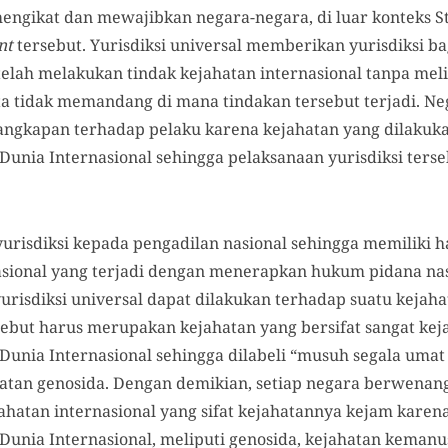
mengikat dan mewajibkan negara-negara, di luar konteks S
nt
tersebut. Yurisdiksi universal memberikan yurisdiksi 
telah melakukan tindak kejahatan internasional tanpa me
a tidak memandang di mana tindakan tersebut terjadi. Ne
ngkapan terhadap pelaku karena kejahatan yang dilaku
nia Internasional sehingga pelaksanaan yurisdiksi ters
urisdiksi kepada pengadilan nasional sehingga memiliki 
asional yang terjadi dengan menerapkan hukum pidana na
yurisdiksi universal dapat dilakukan terhadap suatu kejah
rsebut harus merupakan kejahatan yang bersifat sangat 
nia Internasional sehingga dilabeli “musuh segala umat
hatan genosida. Dengan demikian, setiap negara berwenan
hatan internasional yang sifat kejahatannya kejam kare
nia Internasional, meliputi genosida, kejahatan kemanu