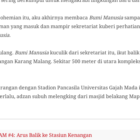
 sering berkumpul untuk mengakrabi lingkungan baru dan
g bohemian itu, aku akhirnya membaca
Bumi Manusia
sampai
eman yang masuk dan mampir sekretariat kuberi perhatia
usia
.
ulang.
Bumi Manusia
kuculik dari sekretariat itu, ikut bal
langan Karang Malang. Sekitar 500 meter di utara kompleks
erangan dengan Stadion Pancasila Universitas Gajah Mada 
berlalu, adzan subuh melengking dari masjid belakang Ma
 #4: Arus Balik ke Stasiun Kenangan