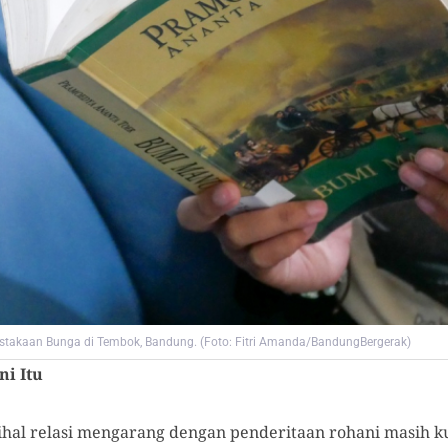
takaan Bunga di Tembok, Bandung. (Foto: Fitri Amanda/BandungBergerak)
i Itu
rihal relasi mengarang dengan penderitaan rohani masih k