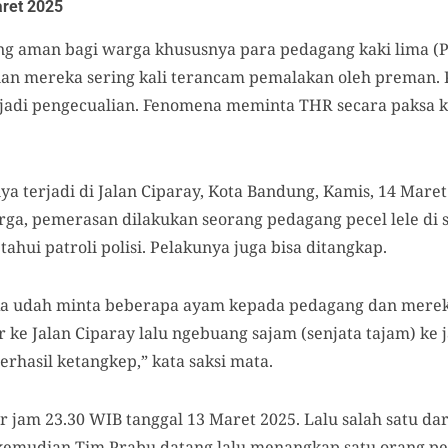
ret 2025
g aman bagi warga khususnya para pedagang kaki lima (P
an mereka sering kali terancam pemalakan oleh preman
rjadi pengecualian. Fenomena meminta THR secara paksa
a terjadi di Jalan Ciparay, Kota Bandung, Kamis, 14 Maret 
ga, pemerasan dilakukan seorang pedagang pecel lele di s
tahui patroli polisi. Pelakunya juga bisa ditangkap.
ka udah minta beberapa ayam kepada pedagang dan mereka
 ke Jalan Ciparay lalu ngebuang sajam (senjata tajam) ke 
berhasil ketangkep,” kata saksi mata.
ar jam 23.30 WIB tanggal 13 Maret 2025. Lalu salah satu d
kemudian Tim Prabu datang lalu menangkap satu orang pe