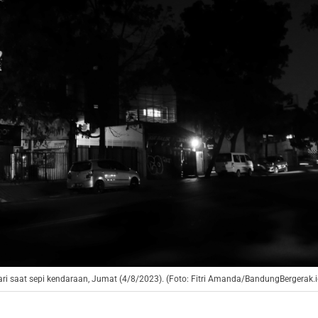
i saat sepi kendaraan, Jumat (4/8/2023). (Foto: Fitri Amanda/BandungBergerak.i