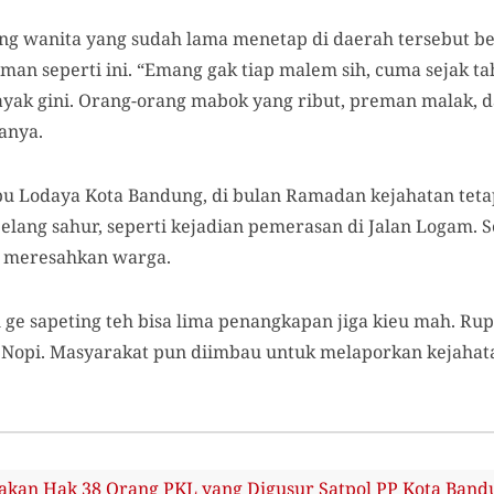
ng wanita yang sudah lama menetap di daerah tersebut ber
n seperti ini. “Emang gak tiap malem sih, cuma sejak t
ayak gini. Orang-orang mabok yang ribut, preman malak,
tanya.
u Lodaya Kota Bandung, di bulan Ramadan kejahatan teta
lang sahur, seperti kejadian pemerasan di Jalan Logam. S
a meresahkan warga.
 ge sapeting teh bisa lima penangkapan jiga kieu mah. Ru
a Nopi. Masyarakat pun diimbau untuk melaporkan kejahat
kan Hak 38 Orang PKL yang Digusur Satpol PP Kota Band