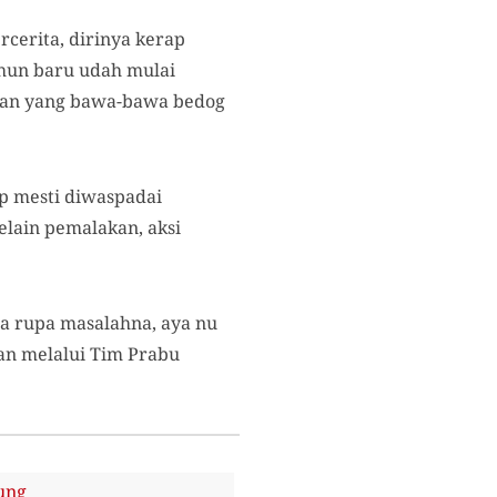
cerita, dirinya kerap
ahun baru udah mulai
 dan yang bawa-bawa bedog
p mesti diwaspadai
elain pemalakan, aksi
pa rupa masalahna, aya nu
an melalui Tim Prabu
ung