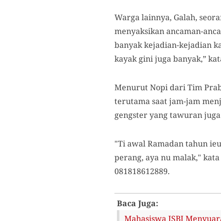
Warga lainnya, Galah, seora
menyaksikan ancaman-ancama
banyak kejadian-kejadian k
kayak gini juga banyak,” ka
Menurut Nopi dari Tim Prab
terutama saat jam-jam menje
gengster yang tawuran jug
"Ti awal Ramadan tahun ieu
perang, aya nu malak," kat
081818612889.
Baca Juga:
Mahasiswa ISBI Menyuara