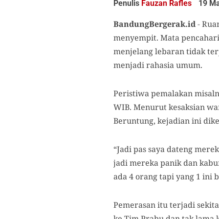
Penulis
Fauzan Rafles
19 Ma
BandungBergerak.id
-
Ruan
menyempit. Mata pencahari
menjelang lebaran tidak te
menjadi rahasia umum.
Peristiwa pemalakan misalny
WIB. Menurut kesaksian war
Beruntung, kejadian ini dike
“Jadi pas saya dateng mere
jadi mereka panik dan kabur
ada 4 orang tapi yang 1 ini 
Pemerasan itu terjadi sekit
ke Tim Prabu dan tak lama 