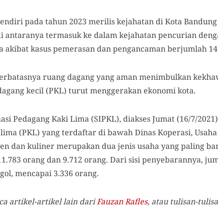
 sendiri pada tahun 2023 merilis kejahatan di Kota Bandung
 di antaranya termasuk ke dalam kejahatan pencurian den
a akibat kasus pemerasan dan pengancaman berjumlah 14 
i terbatasnya ruang dagang yang aman menimbulkan kekhaw
agang kecil (PKL) turut menggerakan ekonomi kota.
asi Pedagang Kaki Lima (SIPKL), diakses Jumat (16/7/2021)
lima (PKL) yang terdaftar di bawah Dinas Koperasi, Usaha
n dan kuliner merupakan dua jenis usaha yang paling ban
11.783 orang dan 9.712 orang. Dari sisi penyebarannya, j
ol, mencapai 3.336 orang.
artikel-artikel lain dari
Fauzan Rafles
, atau tulisan-tuli