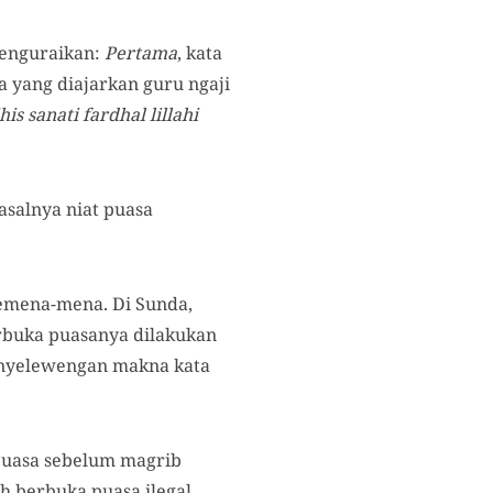
enguraikan:
Pertama
, kata
sa yang diajarkan guru ngaji
 sanati fardhal lillahi
Pasalnya niat puasa
semena-mena. Di Sunda,
rbuka puasanya dilakukan
enyelewengan makna kata
puasa sebelum magrib
h berbuka puasa ilegal.