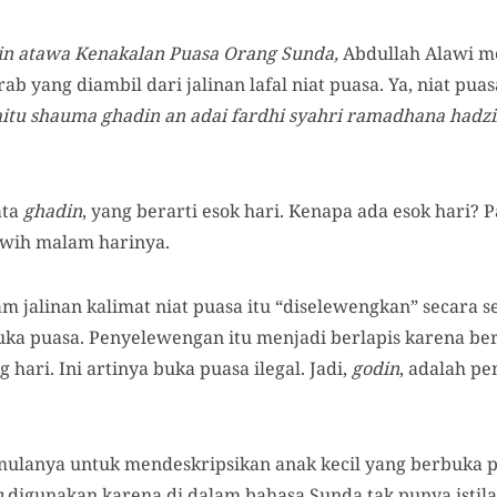
din atawa Kenakalan Puasa Orang Sunda,
Abdullah Alawi m
ab yang diambil dari jalinan lafal niat puasa. Ya, niat pua
tu shauma ghadin an adai fardhi syahri ramadhana hadzihis
ata
ghadin
, yang berarti esok hari. Kenapa ada esok hari? 
rawih malam harinya.
m jalinan kalimat niat puasa itu “diselewengkan” secara 
uka puasa. Penyelewengan itu menjadi berlapis karena be
hari. Ini artinya buka puasa ilegal. Jadi,
godin
, adalah p
mulanya untuk mendeskripsikan anak kecil yang berbuka 
n
digunakan karena di dalam bahasa Sunda tak punya istila