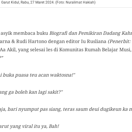
rut Kidul, Rabu, 27 Maret 2024. (Foto: Nuralimat Hakiah)
t asyik membaca buku
Biografi dan Pemikiran Dadang Kah
iarna & Rudi Hartono dengan editor Iu Rusliana
(Penerbit
 Aa Akil, yang selesai les di Komunitas Rumah Belajar Musi
?”
i buka puasa teu acan waktosna!"
ng ga boleh kan lagi sakit?"
ja, bari nyumput pas siang, teras saum deui dugikeun ka 
rut yang viral itu ya, Bah!