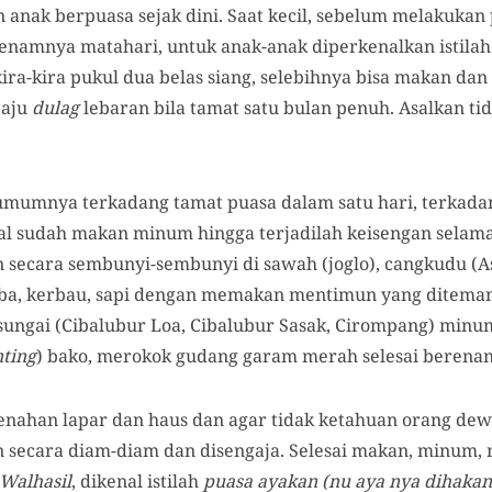
 anak berpuasa sejak dini. Saat kecil, sebelum melakukan
rbenamnya matahari, untuk anak-anak diperkenalkan istilah 
 kira-kira pukul dua belas siang, selebihnya bisa makan d
baju
dulag
lebaran bila tamat satu bulan penuh. Asalkan tid
 umumnya terkadang tamat puasa dalam satu hari, terkad
hal sudah makan minum hingga terjadilah keisengan sela
 secara sembunyi-sembunyi di sawah (joglo), cangkudu (A
, kerbau, sapi dengan memakan mentimun yang ditemani
 sungai (Cibalubur Loa, Cibalubur Sasak, Cirompang) minum
nting
) bako, merokok gudang garam merah selesai berenan
enahan lapar dan haus dan agar tidak ketahuan orang dew
 secara diam-diam dan disengaja. Selesai makan, minum, 
Walhasil
, dikenal istilah
puasa ayakan
(nu aya nya dihakan