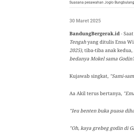
Suasana pesawahan Joglo Bungbulang Ga
30 Maret 2025
BandungBergerak.id
-
Saa
Tengah
yang ditulis Ensa W
2025),
tiba-tiba anak kedua,
bedanya Mokel sama Godin
Kujawab singkat,
"Sami-sam
Aa Akil terus bertanya,
"Ema
"Ieu benten buka puasa diha
"Oh, kaya grebeg godin di Ga