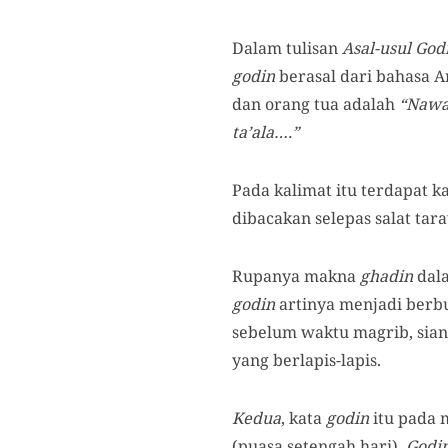
Dalam tulisan
Asal-usul Go
godin
berasal dari bahasa Ar
dan orang tua adalah
“Nawai
ta’ala….”
Pada kalimat itu terdapat k
dibacakan selepas salat ta
Rupanya makna
ghadin
dala
godin
artinya menjadi berb
sebelum waktu magrib, siang 
yang berlapis-lapis.
Kedua
, kata
godin
itu pada 
(puasa setengah hari).
Godi