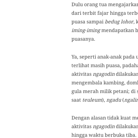
Dulu orang tua mengajarkan
dari terbit fajar hingga te
puasa sampai
bedug
lohor
,
iming
-
iming
mendapatkan 
puasanya.
Ya, seperti anak-anak pada
terlihat masih puasa, pada
aktivitas
ngagodin
dilakukan
mengembala kambing, domba
gula merah milik petani; di
saat
teuleum
),
ngadu
(
ngali
Dengan alasan tidak kuat m
aktivitas
ngagodin
dilakukan
hingga waktu berbuka tiba.