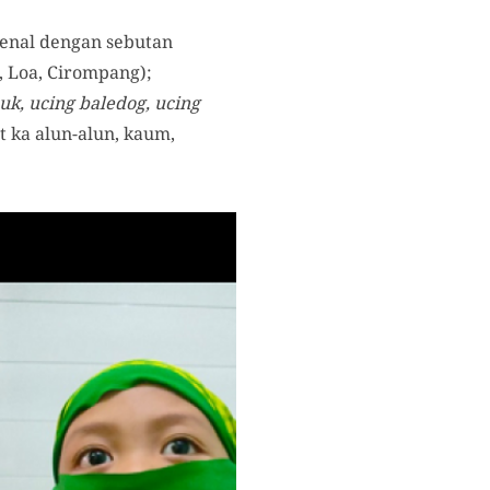
kenal dengan sebutan
, Loa, Cirompang);
uk, ucing baledog, ucing
 ka alun-alun, kaum,