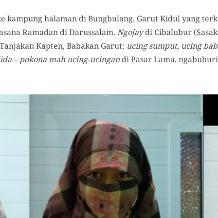
ke kampung halaman di Bungbulang, Garut Kidul yang ter
asana Ramadan di Darussalam.
Ngojay
di Cibalubur (Sasak
 Tanjakan Kapten, Babakan Garut;
ucing sumput, ucing bab
 jida – pokona mah ucing-ucingan
di Pasar Lama, ngabuburit