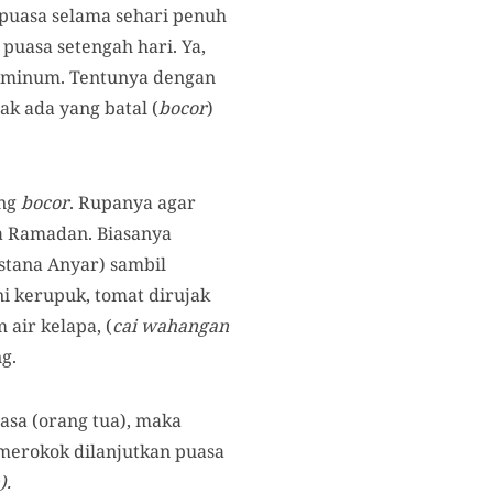
 puasa selama sehari penuh
puasa setengah hari. Ya,
an minum. Tentunya dengan
ak ada yang batal (
bocor
)
ang
bocor
. Rupanya agar
ma Ramadan. Biasanya
stana Anyar) sambil
 kerupuk, tomat dirujak
 air kelapa, (
cai
wahangan
g.
asa (orang tua), maka
merokok dilanjutkan puasa
).