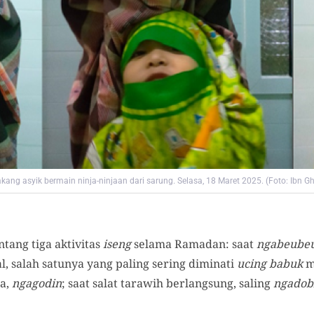
kang asyik bermain ninja-ninjaan dari sarung. Selasa, 18 Maret 2025. (Foto: Ibn Ghi
ntang tiga aktivitas
iseng
selama Ramadan: saat
ngabeube
l, salah satunya yang paling sering diminati
ucing babuk
m
ta,
ngagodin
; saat salat tarawih berlangsung, saling
ngadob