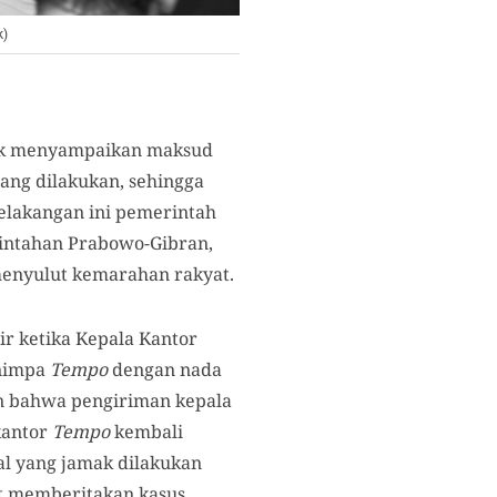
k)
tuk menyampaikan maksud
dang dilakukan, sehingga
elakangan ini pemerintah
intahan Prabowo-Gibran,
enyulut kemarahan rakyat.
ir ketika Kepala Kantor
enimpa
Tempo
dengan nada
an bahwa pengiriman kepala
kantor
Tempo
kembali
al yang jamak dilakukan
t memberitakan kasus