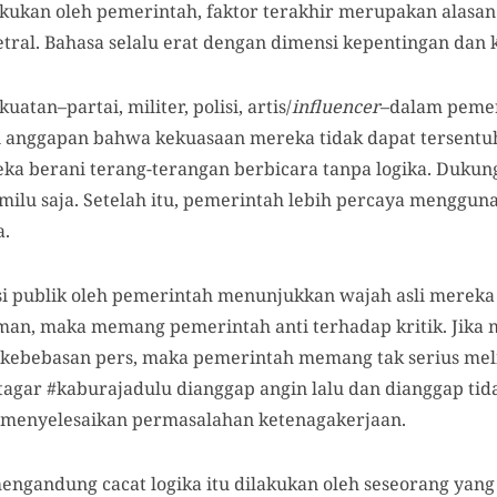
akukan oleh pemerintah, faktor terakhir merupakan alasan
netral. Bahasa selalu erat dengan dimensi kepentingan dan
atan–partai, militer, polisi, artis/
influencer
–dalam pemer
n anggapan bahwa kekuasaan mereka tidak dapat tersentu
ka berani terang-terangan berbicara tanpa logika. Duku
milu saja. Setelah itu, pemerintah lebih percaya menggu
a.
i publik oleh pemerintah menunjukkan wajah asli mereka
man, maka memang pemerintah anti terhadap kritik. Jika
 kebebasan pers, maka pemerintah memang tak serius mel
i tagar #kaburajadulu dianggap angin lalu dan dianggap t
uk menyelesaikan permasalahan ketenagakerjaan.
engandung cacat logika itu dilakukan oleh seseorang yang