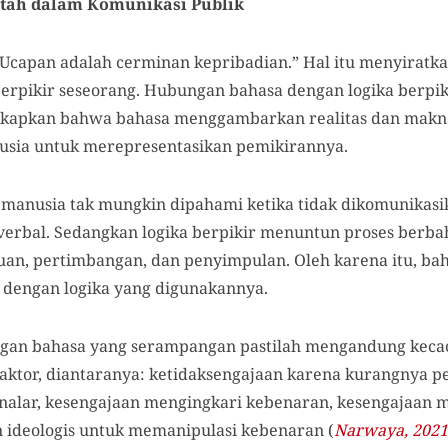
ntah dalam Komunikasi Publik
Ucapan adalah cerminan kepribadian.” Hal itu menyiratk
berpikir seseorang. Hubungan bahasa dengan logika berpik
kapkan bahwa bahasa menggambarkan realitas dan makn
usia untuk merepresentasikan pemikirannya.
 manusia tak mungkin dipahami ketika tidak dikomunikasi
 verbal. Sedangkan logika berpikir menuntun proses berbaha
an, pertimbangan, dan penyimpulan. Oleh karena itu, ba
 dengan logika yang digunakannya.
an bahasa yang serampangan pastilah mengandung kecacat
faktor, diantaranya: ketidaksengajaan karena kurangnya p
nalar, kesengajaan mengingkari kebenaran, kesengajaan
 ideologis untuk memanipulasi kebenaran (
Narwaya, 2021