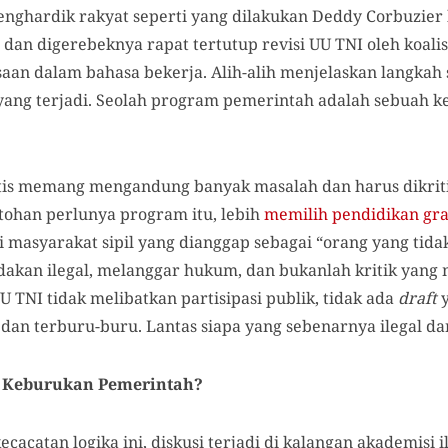
nghardik rakyat seperti yang dilakukan Deddy Corbuzier 
dan digerebeknya rapat tertutup revisi UU TNI oleh koalisi
n dalam bahasa bekerja. Alih-alih menjelaskan langkah st
yang terjadi. Seolah program pemerintah adalah sebuah k
tis memang mengandung banyak masalah dan harus dikriti
tohan perlunya program itu, lebih
memilih pendidikan gra
si masyarakat sipil yang dianggap sebagai “orang yang tida
dakan ilegal, melanggar hukum, dan bukanlah kritik yang
TNI tidak melibatkan partisipasi publik, tidak ada
draft
y
dan terburu-buru. Lantas siapa yang sebenarnya ilegal 
 Keburukan Pemerintah?
ecacatan logika ini, diskusi terjadi di kalangan akademisi