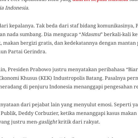
a Indonesia
.
ari kepalanya. Tak beda dari staf bidang komunikasinya,
gan nada sumbang. Dia mengucap “
Ndasmu
” berkali-kali k
, makan bergizi gratis, dan kedekatannya dengan mantan 
hun Partai Gerindra.
in, Presiden Prabowo justru menyatakan peribahasa “Bia
onomi Khusus (KEK) Industropolis Batang. Pasalnya pern
meradang di penjuru Indonesia menanggapi pengesahan re
rnyataan dari pejabat lain yang menyulut emosi. Seperti y
ublik, Deddy Corbuzier, ketika menanggapi kasus makan b
yang justru men-
gaslight
kritik dari rakyat.