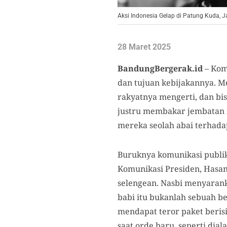
Aksi Indonesia Gelap di Patung Kuda, 
28 Maret 2025
BandungBergerak.id
– Kom
dan tujuan kebijakannya. Me
rakyatnya mengerti, dan bi
justru membakar jembatan 
mereka seolah abai terhad
Buruknya komunikasi publik
Komunikasi Presiden, Hasa
selengean. Nasbi menyarank
babi itu bukanlah sebuah b
mendapat teror paket beris
saat orde baru, seperti dia