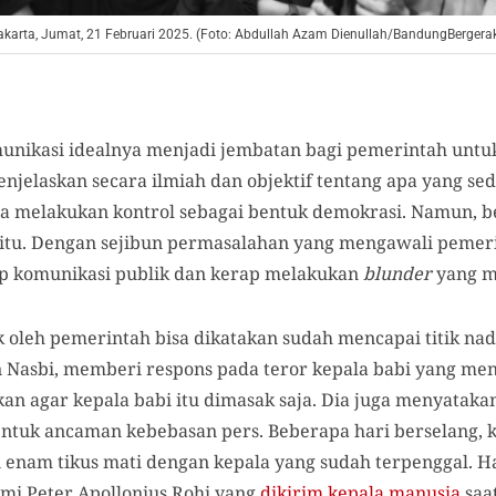
Jakarta, Jumat, 21 Februari 2025. (Foto: Abdullah Azam Dienullah/BandungBergera
unikasi idealnya menjadi jembatan bagi pemerintah un
njelaskan secara ilmiah dan objektif tentang apa yang se
sa melakukan kontrol sebagai bentuk demokrasi. Namun, b
itu. Dengan sejibun permasalahan yang mengawali pemer
ap komunikasi publik dan kerap melakukan
blunder
yang m
 oleh pemerintah bisa dikatakan sudah mencapai titik nad
n Nasbi, memberi respons pada teror kepala babi yang m
an agar kepala babi itu dimasak saja. Dia juga menyatak
entuk ancaman kebebasan pers. Beberapa hari berselang, 
i enam tikus mati dengan kepala yang sudah terpenggal. H
lami Peter Apollonius Rohi yang
dikirim kepala manusia
saa