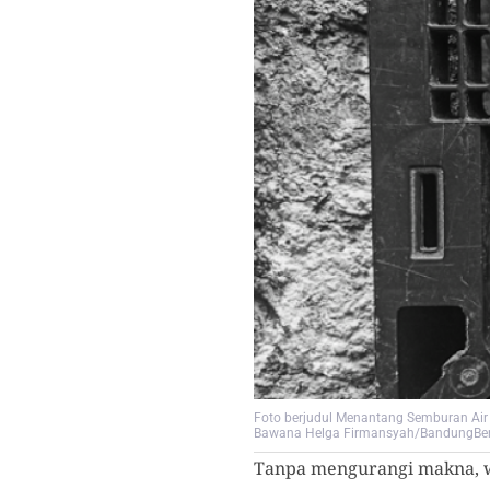
Foto berjudul Menantang Semburan Air 
Bawana Helga Firmansyah/BandungBer
Tanpa mengurangi makna, 