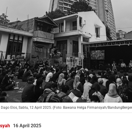
, Dago Elos, Sabtu, 12 April 2025. (Foto: Bawana Helga Firmansyah/BandungBerge
nsyah
16 April 2025