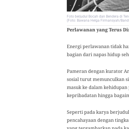
Foto berjudul Bocah dan Bendera di Ten
(Foto: Bawana Helga Firmansyah/Band
Perlawanan yang Terus Di
Energi perlawanan tidak han
bagian dari napas hidup seh
Pameran dengan kurator Ari
sosial turut memunculkan s
masuk ke dalam kehidupan 
kepribadatan hingga bagai
Seperti pada karya berjudu
pencahayaan dengan tingkat
yang tergambarkan pada ka