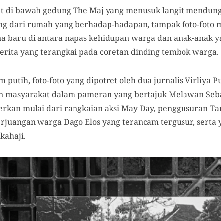
t di bawah gedung The Maj yang menusuk langit mendung D
ang dari rumah yang berhadap-hadapan, tampak foto-foto
baru di antara napas kehidupan warga dan anak-anak yan
rita yang terangkai pada coretan dinding tembok warga.
 putih, foto-foto yang dipotret oleh dua jurnalis Virliya 
n masyarakat dalam pameran yang bertajuk Melawan Seba
merkan mulai dari rangkaian aksi May Day, penggusuran T
juangan warga Dago Elos yang terancam tergusur, serta ya
kahaji.