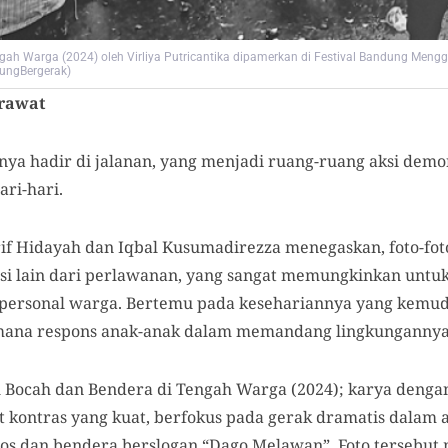
gah Warga (2024) oleh Virliya Putricantika dipamerkan di Festival Bandung Menggu
ungBergerak)
rawat
ya hadir di jalanan, yang menjadi ruang-ruang aksi demon
ari-hari.
f Hidayah dan Iqbal Kusumadirezza menegaskan, foto-fot
isi lain dari perlawanan, yang sangat memungkinkan unt
personal warga. Bertemu pada kesehariannya yang kemudi
mana respons anak-anak dalam memandang lingkungannya
l Bocah dan Bendera di Tengah Warga (2024); karya denga
 kontras yang kuat, berfokus pada gerak dramatis dalam a
os dan bendera berslogan “Dago Melawan”. Foto tersebu