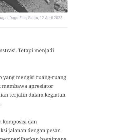
gat, Dago Elos, Sabtu, 12 April 2025.
strasi. Tetapi menjadi
o yang mengisi ruang-ruang
uk membawa apresiator
an terjalin dalam kegiatan
.
n komposisi dan
ksi jalanan dengan pesan
t memperlihatkan bagaimana