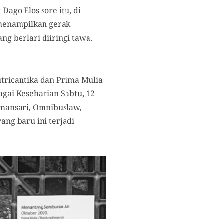
ago Elos sore itu, di
 menampilkan gerak
g berlari diiringi tawa.
Putricantika dan Prima Mulia
gai Keseharian Sabtu, 12
amansari, Omnibuslaw,
ng baru ini terjadi