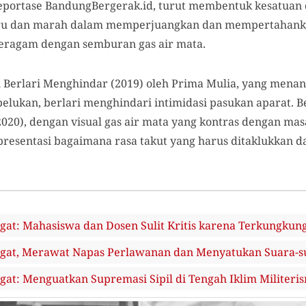
l reportase BandungBergerak.id, turut membentuk kesatuan 
aru dan marah dalam memperjuangkan dan mempertahankan
seragam dengan semburan gas air mata.
l Berlari Menghindar (2019) oleh Prima Mulia, yang mena
pelukan, berlari menghindari intimidasi pasukan aparat. 
20), dengan visual gas air mata yang kontras dengan ma
resentasi bagaimana rasa takut yang harus ditaklukkan
at: Mahasiswa dan Dosen Sulit Kritis karena Terkungkung
gat, Merawat Napas Perlawanan dan Menyatukan Suara-su
at: Menguatkan Supremasi Sipil di Tengah Iklim Militeri