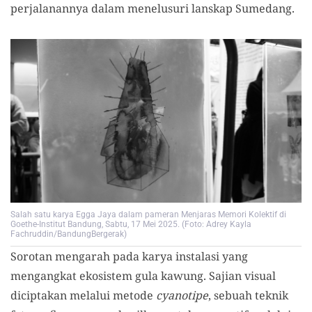
perjalanannya dalam menelusuri lanskap Sumedang.
Salah satu karya Egga Jaya dalam pameran Menjaras Memori Kolektif di
Goethe-Institut Bandung, Sabtu, 17 Mei 2025. (Foto: Adrey Kayla
Fachruddin/BandungBergerak)
Sorotan mengarah pada karya instalasi yang
mengangkat ekosistem gula kawung. Sajian visual
diciptakan melalui metode
cyanotipe
, sebuah teknik