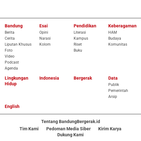
Bandung
Esai
Pendidikan
Keberagaman
Berita
Opini
Literasi
HAM
Cerita
Narasi
Kampus
Budaya
Liputan Khusus
Kolom
Riset
Komunitas
Foto
Buku
Video
Podcast
Agenda
Lingkungan
Indonesia
Bergerak
Data
Hidup
Publik
Pemerintah
Arsip
English
Tentang BandungBergerak.id
Tim Kami
Pedoman Media Siber
Kirim Karya
Dukung Kami