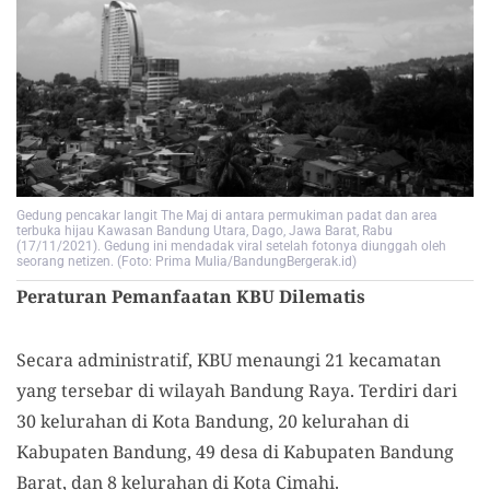
Gedung pencakar langit The Maj di antara permukiman padat dan area
terbuka hijau Kawasan Bandung Utara, Dago, Jawa Barat, Rabu
(17/11/2021). Gedung ini mendadak viral setelah fotonya diunggah oleh
seorang netizen. (Foto: Prima Mulia/BandungBergerak.id)
Peraturan Pemanfaatan KBU Dilematis
Secara administratif, KBU menaungi 21 kecamatan
yang tersebar di wilayah Bandung Raya. Terdiri dari
30 kelurahan di Kota Bandung, 20 kelurahan di
Kabupaten Bandung, 49 desa di Kabupaten Bandung
Barat, dan 8 kelurahan di Kota Cimahi.