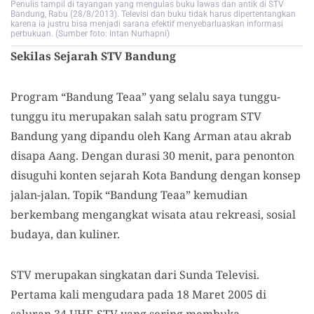
Penulis tampil di tayangan yang mengulas buku lawas dan antik di STV
Bandung, Rabu (28/8/2013). Televisi dan buku tidak harus dipertentangkan
karena ia justru bisa menjadi sarana efektif menyebarluaskan informasi
perbukuan. (Sumber foto: Intan Nurhapni)
Sekilas Sejarah STV Bandung
Program “Bandung Teaa” yang selalu saya tunggu-
tunggu itu merupakan salah satu program STV
Bandung yang dipandu oleh Kang Arman atau akrab
disapa Aang. Dengan durasi 30 menit, para penonton
disuguhi konten sejarah Kota Bandung dengan konsep
jalan-jalan. Topik “Bandung Teaa” kemudian
berkembang mengangkat wisata atau rekreasi, sosial
budaya, dan kuliner.
STV merupakan singkatan dari Sunda Televisi.
Pertama kali mengudara pada 18 Maret 2005 di
saluran 34 UHF. STV yang sering membuka